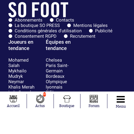
Abonnements
Contacts
La boutique SO PRESS
Mentions légales
Conditions générales d'utilisation
Publicité
Consentement RGPD
Recrutement
Joueurs en
Équipes en
tendance
tendance
Mohamed
Chelsea
Salah
Paris Saint-
Mykhailo
Germain
Mudryk
Bordeaux
Neymar
Olympique
Khalis Merah
lyonnais
Loïs Openda
FIFA
10
Moussa
Real Madrid
Niakhaté
RC Strasbourg
Accueil
Actus
Boutique
Forum
Menu
Nicolás
AC Milan
Tagliafico
France
Pavel Šulc
RC Lens
Josh Maja
Gauthier Hein