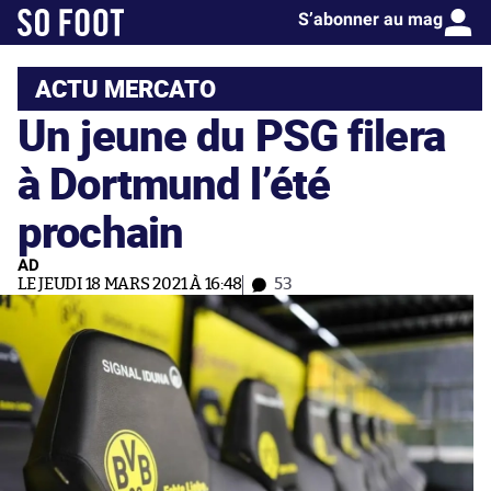
S’abonner au mag
ACTU MERCATO
Un jeune du PSG filera
à Dortmund l’été
prochain
AD
LE JEUDI 18 MARS 2021 À 16:48
53