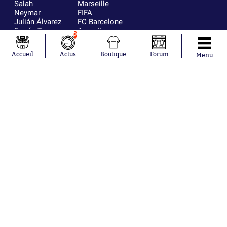
Salah
Marseille
Neymar
FIFA
Julián Álvarez
FC Barcelone
Ferrán Torres
Argentine
0
Kilian Corredor
Olympique
Franco
lyonnais
Accueil
Actus
Boutique
Forum
Menu
Mastantuono
AS Monaco
Orel Mangala
RC Strasbourg
Rio Mavuba
Trabzonspor