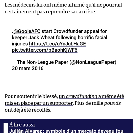
Les médecins lui ont même affirmé qu’il ne pourrait
certainement pas reprendre sa carrière.
.
@GooleAFC
start Crowdfunder appeal for
keeper Jack Wheat following horrific facial
injuries
https://t.co/uYnJuLHaGE
pic.twitter.com/bBaohKjWF6
— The Non-League Paper (@NonLeaguePaper)
30 mars 2016
Pour soutenir le blessé,
un
crowdfunding
a même été
mis en place par un supporter
. Plus de mille
pounds
ont déjà été récoltés.
Julián Alvarez : symbole d'un mercato devenu fou