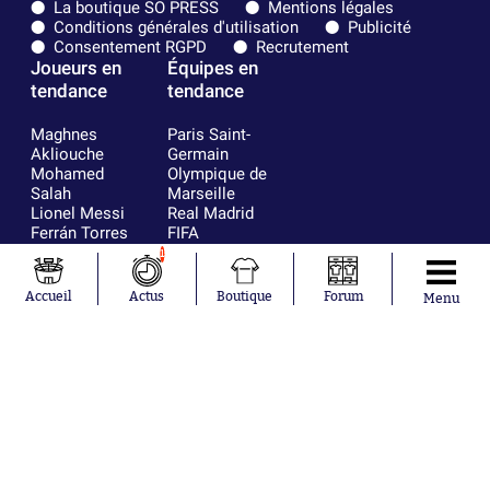
La boutique SO PRESS
Mentions légales
Conditions générales d'utilisation
Publicité
Consentement RGPD
Recrutement
Joueurs en
Équipes en
tendance
tendance
Maghnes
Paris Saint-
Akliouche
Germain
Mohamed
Olympique de
Salah
Marseille
Lionel Messi
Real Madrid
Ferrán Torres
FIFA
Kilian Corredor
Olympique
1
Franco
lyonnais
Mastantuono
AS Monaco
Accueil
Actus
Boutique
Forum
Menu
Orel Mangala
FC Barcelone
Rio Mavuba
Argentine
Rodri
RC Strasbourg
Mika Godts
Trabzonspor