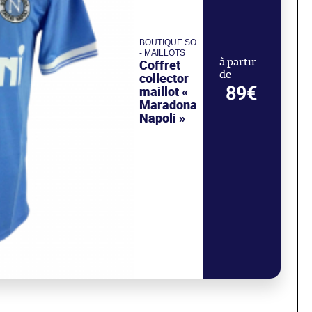
BOUTIQUE SO
- MAILLOTS
Coffret
à partir
de
collector
89€
maillot «
Maradona
Napoli »