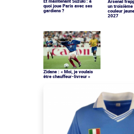
Et maintenant Suzuki : à
Arsenal frap
quoi joue Paris avec ses
un troisième 
gardiens ?
couleur jaun
2027
Zidane : « Moi, je voulais
être chauffeur-livreur »