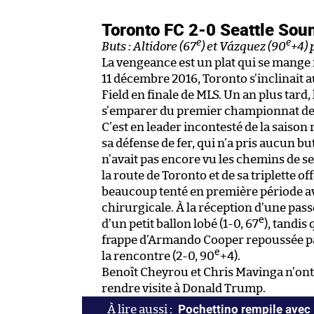
Toronto FC 2-0 Seattle Sou
e
e
Buts : Altidore (67
) et Vázquez (90
+4) 
La vengeance est un plat qui se mange 
11 décembre 2016, Toronto s’inclinait a
Field en finale de MLS. Un an plus tard
s’emparer du premier championnat de M
C’est en leader incontesté de la saison
sa défense de fer, qui n’a pris aucun but
n’avait pas encore vu les chemins de ses
la route de Toronto et de sa triplette 
beaucoup tenté en première période av
chirurgicale. À la réception d’une passe
e
d’un petit ballon lobé (1-0, 67
), tandis
frappe d’Armando Cooper repoussée par
e
la rencontre (2-0, 90
+4).
Benoît Cheyrou et Chris Mavinga n’ont 
rendre visite à Donald Trump.
Pochettino rempile avec 