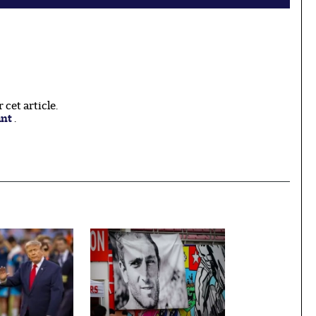
cet article.
ant
.