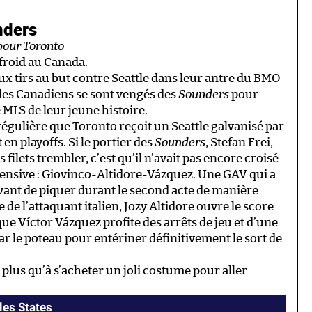
nders
pour Toronto
froid au Canada.
ux tirs au but contre Seattle dans leur antre du BMO
, les Canadiens se sont vengés des
Sounders
pour
LS de leur jeune histoire.
 régulière que Toronto reçoit un Seattle galvanisé par
 en playoffs. Si le portier des
Sounders
, Stefan Frei,
 filets trembler, c’est qu’il n’avait pas encore croisé
offensive : Giovinco-Altidore-Vázquez. Une GAV qui a
ant de piquer durant le second acte de manière
 de l’attaquant italien, Jozy Altidore ouvre le score
 que Víctor Vázquez profite des arrêts de jeu et d’une
 le poteau pour entériner définitivement le sort de
plus qu’à s’acheter un joli costume pour aller
les States