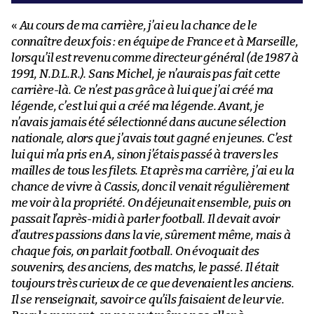
«
Au cours de ma carrière, j’ai eu la chance de le
connaître deux fois : en équipe de France et à Marseille,
lorsqu’il est revenu comme directeur général
(de 1987 à
1991, N.D.L.R.)
. Sans Michel, je n’aurais pas fait cette
carrière-là. Ce n’est pas grâce à lui que j’ai créé ma
légende, c’est lui qui a créé ma légende. Avant, je
n’avais jamais été sélectionné dans aucune sélection
nationale, alors que j’avais tout gagné en jeunes. C’est
lui qui m’a pris en A, sinon j’étais passé à travers les
mailles de tous les filets. Et après ma carrière, j’ai eu la
chance de vivre à Cassis, donc il venait régulièrement
me voir à la propriété. On déjeunait ensemble, puis on
passait l’après-midi à parler football. Il devait avoir
d’autres passions dans la vie, sûrement même, mais à
chaque fois, on parlait football. On évoquait des
souvenirs, des anciens, des matchs, le passé. Il était
toujours très curieux de ce que devenaient les anciens.
Il se renseignait, savoir ce qu’ils faisaient de leur vie.