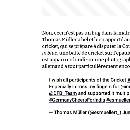
Non, ceci n’est pas un bug dans la matr
Thomas Müller a bel et bien apporté au
cricket, qui se prépare à disputer la C
in blue
, une batte de cricket sur l’épau
est apparu ce lundi sur une photograph
allemand a tout particulièrement encour
I wish all participants of the Cricket
Especially I cross my fingers for
@im
@DFB_Team
and supported it multip
#GermanyCheersForIndia
#esmueller
— Thomas Müller (@esmuellert_)
Jun