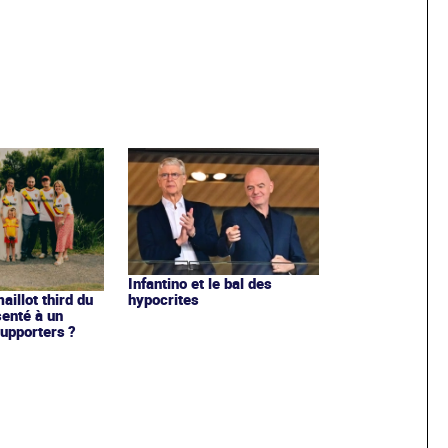
Infantino et le bal des
hypocrites
illot third du
enté à un
upporters ?