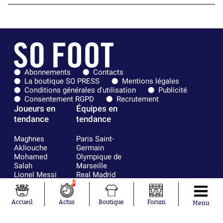
Abonnements
Contacts
La boutique SO PRESS
Mentions légales
Conditions générales d'utilisation
Publicité
Consentement RGPD
Recrutement
Joueurs en
Équipes en
tendance
tendance
Maghnes
Paris Saint-
Akliouche
Germain
Mohamed
Olympique de
Salah
Marseille
Lionel Messi
Real Madrid
Ferrán Torres
FIFA
4
Kilian Corredor
Olympique
Franco
lyonnais
Accueil
Actus
Boutique
Forum
Menu
Mastantuono
AS Monaco
Orel Mangala
FC Barcelone