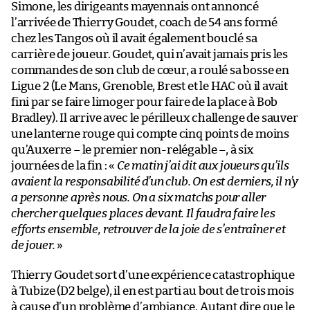
Simone, les dirigeants mayennais ont annoncé
l’arrivée de Thierry Goudet, coach de 54 ans formé
chez les Tangos où il avait également bouclé sa
carrière de joueur. Goudet, qui n’avait jamais pris les
commandes de son club de cœur, a roulé sa bosse en
Ligue 2 (Le Mans, Grenoble, Brest et le HAC où il avait
fini par se faire limoger pour faire de la place à Bob
Bradley). Il arrive avec le périlleux challenge de sauver
une lanterne rouge qui compte cinq points de moins
qu’Auxerre – le premier non-relégable –, à six
journées de la fin : «
Ce matin j’ai dit aux joueurs qu’ils
avaient la responsabilité d’un club. On est derniers, il n’y
a personne après nous. On a six matchs pour aller
chercher quelques places devant. Il faudra faire les
efforts ensemble, retrouver de la joie de s’entraîner et
de jouer.
»
Thierry Goudet sort d’une expérience catastrophique
à Tubize (D2 belge), il en est parti au bout de trois mois
à cause d’un problème d’ambiance. Autant dire que le