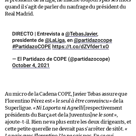
quand il s’agit de parler du naufrage du président du
Real Madrid.
DIRECTO | Entrevista a
@TebasJavier
,
presidente de
@LaLiga
, en
@partidazocope
#PartidazoCOPE
https://t.co/dZVfder1xO
— El Partidazo de COPE (@partidazocope)
October 4, 2021
Au micro de la Cadena COPE, Javier Tebas assure que
Florentino Pérez est
« le seul à être convaincu »
de la
Superligue.
« Ni Laporta ni Agnelli
[respectivement
présidents du Barça et de la Juventus]
ne le sont »
,
ajoute-t-il. Rien ne va plus entre les deux dirigeants, et
cette petite querelle ne devrait pas s’arrêter de sitôt.
«
La paix avec Florentino ? Je ne sais pas. En ce qui