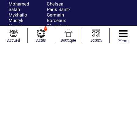
Mohamed
Chelsea
Salah
Paris Saint-
Mykhailo
Germain
Mudryk
Bordeaux
Neymar
Olympique
10
Khalis Merah
lyonnais
Loïs Openda
FIFA
Accueil
Actus
Boutique
Forum
Menu
Moussa
Real Madrid
Niakhaté
RC Strasbourg
Nicolás
AC Milan
Tagliafico
France
Pavel Šulc
RC Lens
Josh Maja
Gauthier Hein