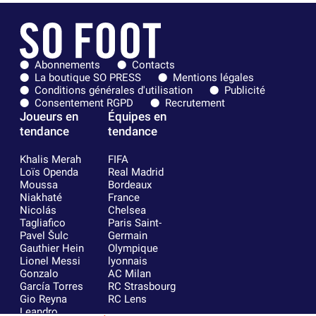
Abonnements
Contacts
La boutique SO PRESS
Mentions légales
Conditions générales d'utilisation
Publicité
Consentement RGPD
Recrutement
Joueurs en
Équipes en
tendance
tendance
Khalis Merah
FIFA
Loïs Openda
Real Madrid
Moussa
Bordeaux
Niakhaté
France
Nicolás
Chelsea
Tagliafico
Paris Saint-
Pavel Šulc
Germain
Gauthier Hein
Olympique
Lionel Messi
lyonnais
Gonzalo
AC Milan
García Torres
RC Strasbourg
Gio Reyna
RC Lens
Leandro