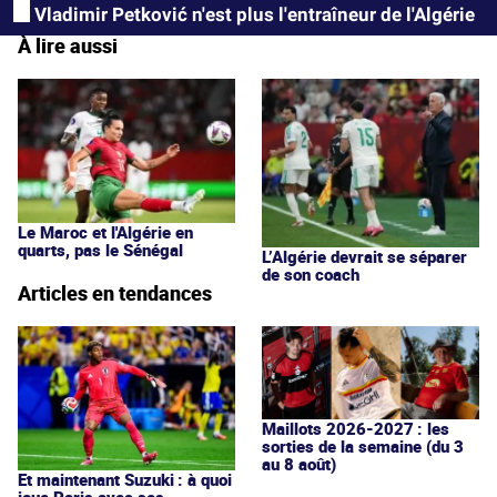
Vladimir Petković n'est plus l'entraîneur de l'Algérie
À lire aussi
Le Maroc et l'Algérie en
quarts, pas le Sénégal
L’Algérie devrait se séparer
de son coach
Articles en tendances
Maillots 2026-2027 : les
sorties de la semaine (du 3
au 8 août)
Et maintenant Suzuki : à quoi
joue Paris avec ses