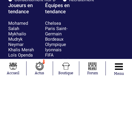
Joueurs en
Équipes en
tendance
tendance
Mohamed
Chelsea
Salah
Paris Saint-
Mykhailo
Germain
Mudryk
Bordeaux
Neymar
Olympique
Khalis Merah
lyonnais
Loïs Openda
FIFA
Moussa
Real Madrid
0
Niakhaté
RC Strasbourg
Nicolás
AC Milan
Accueil
Actus
Boutique
Forum
Menu
Tagliafico
France
Pavel Šulc
RC Lens
Josh Maja
Gauthier Hein