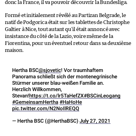
donc la France, il va pouvoir découvrir la Bundesliga.
Formé et initialement révélé au Partizan Belgrade, le
natif de Podgorica était sur les tablettes de Christophe
Galtier à Nice, tout autant qu’il était annoncé avec
insistance du côté de la Lazio, voire même de la
Fiorentina, pour un éventuel retour dans sa deuxième
maison.
Hertha BSC
@sjovetic
! Vor traumhaftem
Panorama schließt sich der montenegrinische
Stürmer unserer blau-weißen Familie an.
Herzlich Willkommen,
Stevan!
https://t.co/lr5TaHefZX
#BSCinLeogang
#GemeinsamHertha
#HaHoHe
pic.twitter.com/N2NoIlREQQ
— Hertha BSC (@HerthaBSC)
July 27, 2021