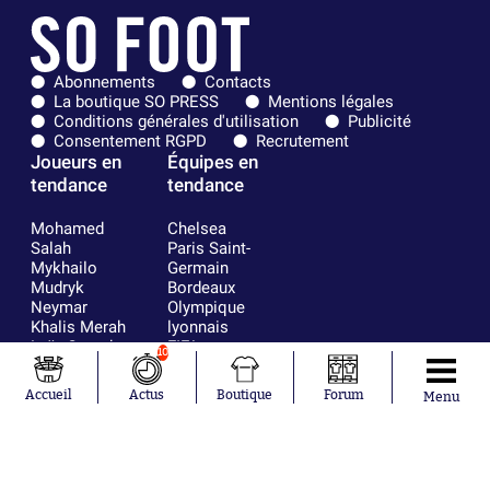
Abonnements
Contacts
La boutique SO PRESS
Mentions légales
Conditions générales d'utilisation
Publicité
Consentement RGPD
Recrutement
Joueurs en
Équipes en
tendance
tendance
Mohamed
Chelsea
Salah
Paris Saint-
Mykhailo
Germain
Mudryk
Bordeaux
Neymar
Olympique
Khalis Merah
lyonnais
Loïs Openda
FIFA
10
Moussa
Real Madrid
Niakhaté
RC Strasbourg
Accueil
Actus
Boutique
Forum
Menu
Nicolás
AC Milan
Tagliafico
France
Pavel Šulc
RC Lens
Josh Maja
Gauthier Hein