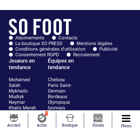
Abonnements
Contacts
La boutique SO PRESS
Mentions légales
Conditions générales d'utilisation
Publicité
Consentement RGPD
Recrutement
Joueurs en
Équipes en
tendance
tendance
Mohamed
Chelsea
Salah
Paris Saint-
Mykhailo
Germain
Mudryk
Bordeaux
Neymar
Olympique
Khalis Merah
lyonnais
Loïs Openda
FIFA
10
Moussa
Real Madrid
Niakhaté
RC Strasbourg
Accueil
Actus
Boutique
Forum
Menu
Nicolás
AC Milan
Tagliafico
France