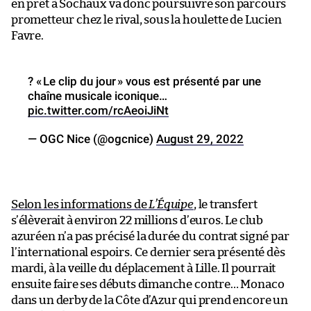
en prêt à Sochaux va donc poursuivre son parcours
prometteur chez le rival, sous la houlette de Lucien
Favre.
? « Le clip du jour » vous est présenté par une
chaîne musicale iconique…
pic.twitter.com/rcAeoiJiNt
— OGC Nice (@ogcnice)
August 29, 2022
Selon les informations de
L’Équipe
, le transfert
s’élèverait à environ 22 millions d’euros. Le club
azuréen n’a pas précisé la durée du contrat signé par
l’international espoirs. Ce dernier sera présenté dès
mardi, à la veille du déplacement à Lille. Il pourrait
ensuite faire ses débuts dimanche contre… Monaco
dans un derby de la Côte d’Azur qui prend encore un