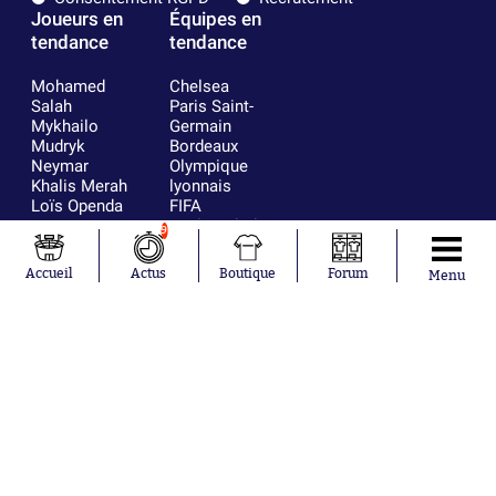
Joueurs en
Équipes en
tendance
tendance
Mohamed
Chelsea
Salah
Paris Saint-
Mykhailo
Germain
Mudryk
Bordeaux
Neymar
Olympique
Khalis Merah
lyonnais
Loïs Openda
FIFA
Moussa
Real Madrid
9
Niakhaté
RC Strasbourg
Nicolás
AC Milan
Accueil
Actus
Boutique
Forum
Menu
Tagliafico
France
Pavel Šulc
RC Lens
Josh Maja
Gauthier Hein