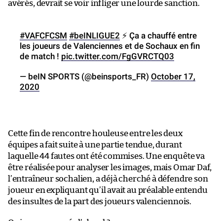
avérés, devrait se voir infliger une lourde sanction.
#VAFCFCSM
#beINLIGUE2
⚡️ Ça a chauffé entre
les joueurs de Valenciennes et de Sochaux en fin
de match !
pic.twitter.com/FgGVRCTQ03
— beIN SPORTS (@beinsports_FR)
October 17,
2020
Cette fin de rencontre houleuse entre les deux
équipes a fait suite à une partie tendue, durant
laquelle 44 fautes ont été commises. Une enquête va
être réalisée pour analyser les images, mais Omar Daf,
l’entraîneur sochalien, a déjà cherché à défendre son
joueur en expliquant qu’il avait au préalable entendu
des insultes de la part des joueurs valenciennois.