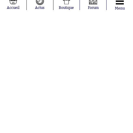
Moussa
Real Madrid
Accueil
Actus
Boutique
Forum
Menu
Niakhaté
RC Strasbourg
Nicolás
AC Milan
Tagliafico
France
Pavel Šulc
RC Lens
Josh Maja
Gauthier Hein