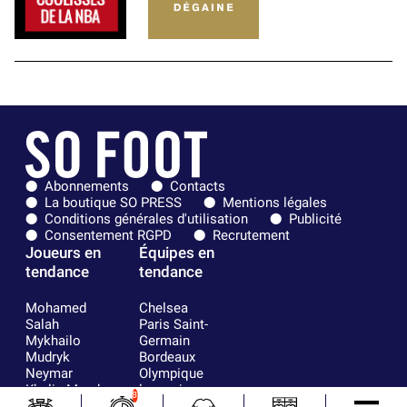
Abonnements
Contacts
La boutique SO PRESS
Mentions légales
Conditions générales d'utilisation
Publicité
Consentement RGPD
Recrutement
Joueurs en
Équipes en
tendance
tendance
Mohamed
Chelsea
Salah
Paris Saint-
Mykhailo
Germain
Mudryk
Bordeaux
Neymar
Olympique
Khalis Merah
lyonnais
8
Loïs Openda
FIFA