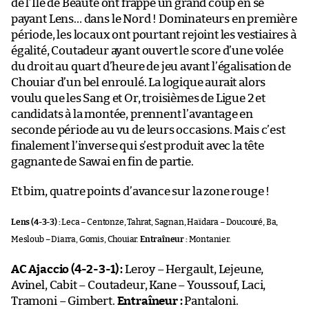
de l’Île de Beauté ont frappé un grand coup en se
payant Lens… dans le Nord ! Dominateurs en première
période, les locaux ont pourtant rejoint les vestiaires à
égalité, Coutadeur ayant ouvert le score d’une volée
du droit au quart d’heure de jeu avant l’égalisation de
Chouiar d’un bel enroulé. La logique aurait alors
voulu que les Sang et Or, troisièmes de Ligue 2 et
candidats à la montée, prennent l’avantage en
seconde période au vu de leurs occasions. Mais c’est
finalement l’inverse qui s’est produit avec la tête
gagnante de Sawai en fin de partie.
Et bim, quatre points d’avance sur la zone rouge !
Lens (4-3-3) :
Leca – Centonze, Tahrat, Sagnan, Haïdara – Doucouré, Ba,
Mesloub – Diarra, Gomis, Chouiar.
Entraîneur :
Montanier.
AC Ajaccio (4-2-3-1) :
Leroy – Hergault, Lejeune,
Avinel, Cabit – Coutadeur, Kane – Youssouf, Laci,
Tramoni – Gimbert.
Entraîneur :
Pantaloni.