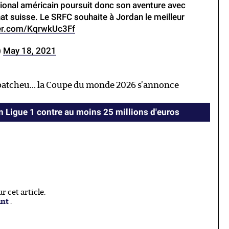
ational américain poursuit donc son aventure avec
t suisse. Le SRFC souhaite à Jordan le meilleur
ter.com/KqrwkUc3Ff
)
May 18, 2021
iebatcheu… la Coupe du monde 2026 s’annonce
en Ligue 1 contre au moins 25 millions d'euros
 cet article.
ant
.