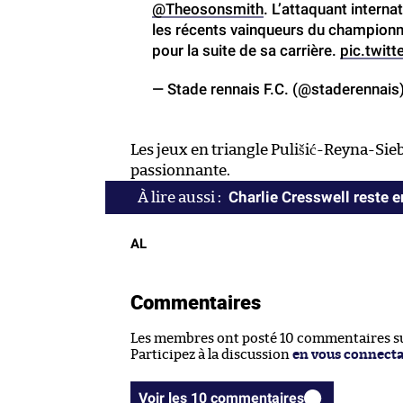
@Theosonsmith
. L’attaquant intern
les récents vainqueurs du championna
pour la suite de sa carrière.
pic.twit
— Stade rennais F.C. (@staderennais
Les jeux en triangle Pulišić-Reyna-S
passionnante.
Charlie Cresswell reste 
AL
Commentaires
Les membres ont posté 10 commentaires sur
Participez à la discussion
en vous connect
Voir les 10 commentaires