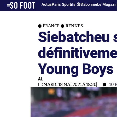
Actus
Paris Sportifs 🔞
S'abonner
Le Magazi
FRANCE
RENNES
Siebatcheu 
définitiveme
Young Boys
AL
LE MARDI 18 MAI 2021 À 18:30
10