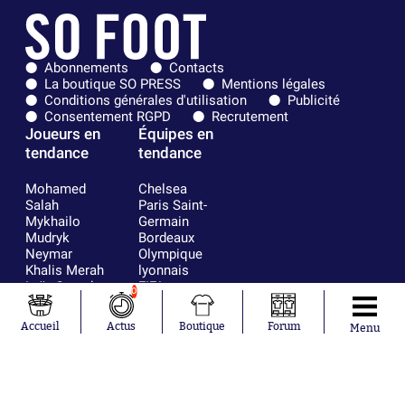
Abonnements
Contacts
La boutique SO PRESS
Mentions légales
Conditions générales d'utilisation
Publicité
Consentement RGPD
Recrutement
Joueurs en
Équipes en
tendance
tendance
Mohamed
Chelsea
Salah
Paris Saint-
Mykhailo
Germain
Mudryk
Bordeaux
Neymar
Olympique
Khalis Merah
lyonnais
Loïs Openda
FIFA
0
Moussa
Real Madrid
Niakhaté
RC Strasbourg
Accueil
Actus
Boutique
Forum
Menu
Nicolás
AC Milan
Tagliafico
France
Pavel Šulc
RC Lens
Josh Maja
Gauthier Hein