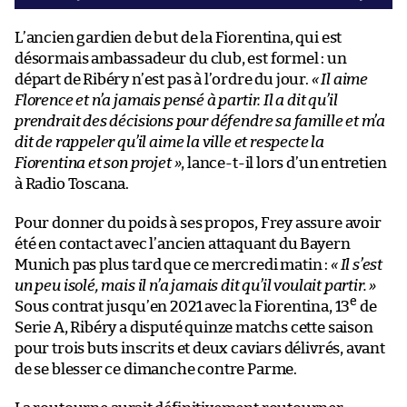
L’ancien gardien de but de la Fiorentina, qui est
désormais ambassadeur du club, est formel : un
départ de Ribéry n’est pas à l’ordre du jour.
« Il aime
Florence et n’a jamais pensé à partir. Il a dit qu’il
prendrait des décisions pour défendre sa famille et m’a
dit de rappeler qu’il aime la ville et respecte la
Fiorentina et son projet »
, lance-t-il lors d’un entretien
à Radio Toscana.
Pour donner du poids à ses propos, Frey assure avoir
été en contact avec l’ancien attaquant du Bayern
Munich pas plus tard que ce mercredi matin :
« Il s’est
un peu isolé, mais il n’a jamais dit qu’il voulait partir. »
e
Sous contrat jusqu’en 2021 avec la Fiorentina, 13
de
Serie A, Ribéry a disputé quinze matchs cette saison
pour trois buts inscrits et deux caviars délivrés, avant
de se blesser ce dimanche contre Parme.