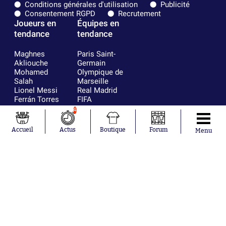
Conditions générales d'utilisation
Publicité
Consentement RGPD
Recrutement
Joueurs en
Équipes en
tendance
tendance
Maghnes
Paris Saint-
Akliouche
Germain
Mohamed
Olympique de
Salah
Marseille
Lionel Messi
Real Madrid
Ferrán Torres
FIFA
Kilian Corredor
Olympique
4
Franco
lyonnais
Mastantuono
AS Monaco
Accueil
Actus
Boutique
Forum
Menu
Orel Mangala
FC Barcelone
Rio Mavuba
Argentine
Rodri
RC Strasbourg
Mika Godts
Trabzonspor