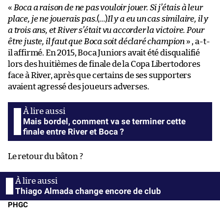
«
Boca a raison de ne pas vouloir jouer. Si j’étais à leur
place, je ne jouerais pas.
(…)
Il y a eu un cas similaire, il y
a trois ans, et River s’était vu accorder la victoire. Pour
être juste, il faut que Boca soit déclaré champion
» , a-t-
il affirmé. En 2015, Boca Juniors avait été disqualifié
lors des huitièmes de finale de la Copa Libertodores
face à River, après que certains de ses supporters
avaient agressé des joueurs adverses.
Mais bordel, comment va se terminer cette
finale entre River et Boca ?
Le retour du bâton ?
Thiago Almada change encore de club
PHGC