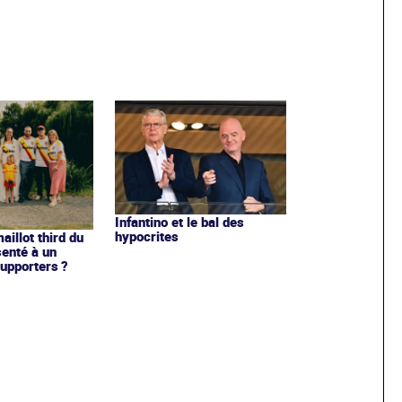
Infantino et le bal des
hypocrites
illot third du
enté à un
upporters ?