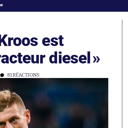
ne
Kroos est
acteur diesel
»
81
RÉACTIONS