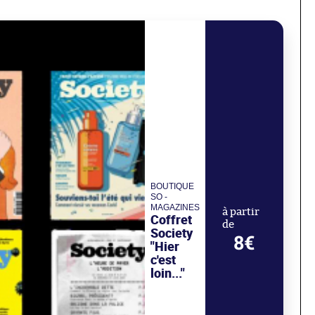
BOUTIQUE
SO -
MAGAZINES
à partir
Coffret
de
Society
8€
"Hier
c'est
loin..."