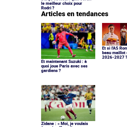
le meilleur choix pour
Rodri ?
Articles en tendances
Et si l'AS Ro
beau maillot 
2026-2027 
Et maintenant Suzuki : à
quoi joue Paris avec ses
gardiens ?
Zidane : « Moi, je voulais