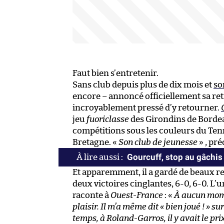
Faut bien s’entretenir.
Sans club depuis plus de dix mois et
so
encore – annoncé officiellement sa retra
incroyablement pressé d’y retourner.
jeu
fuoriclasse
des Girondins de Bordea
compétitions sous les couleurs du Te
Bretagne. «
Son club de jeunesse
» , pré
Gourcuff, stop au gâchis
Et apparemment, il a gardé de beaux re
deux victoires cinglantes, 6-0, 6-0. L’u
raconte à
Ouest-France
: «
À aucun momen
plaisir. Il m’a même dit « bien joué ! » 
temps, à Roland-Garros, il y avait le prix 