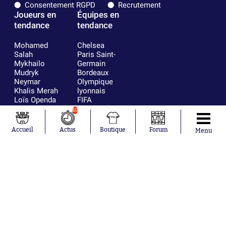
Consentement RGPD
Recrutement
Joueurs en
Équipes en
tendance
tendance
Mohamed
Chelsea
Salah
Paris Saint-
Mykhailo
Germain
Mudryk
Bordeaux
Neymar
Olympique
Khalis Merah
lyonnais
Loïs Openda
FIFA
Moussa
Real Madrid
10
Niakhaté
RC Strasbourg
Nicolás
AC Milan
Accueil
Actus
Boutique
Forum
Menu
Tagliafico
France
Pavel Šulc
RC Lens
Josh Maja
Gauthier Hein