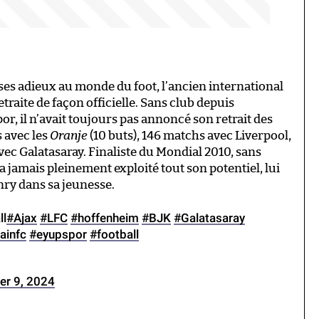
t ses adieux au monde du foot, l’ancien international
raite de façon officielle. Sans club depuis
r, il n’avait toujours pas annoncé son retrait des
s avec les
Oranje
(10 buts), 146 matchs avec Liverpool,
vec Galatasaray. Finaliste du Mondial 2010, sans
ra jamais pleinement exploité tout son potentiel, lui
nry dans sa jeunesse.
ll
#Ajax
#LFC
#hoffenheim
#BJK
#Galatasaray
ainfc
#eyupspor
#football
r 9, 2024