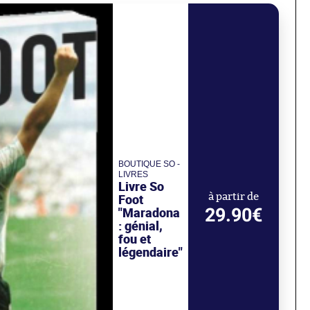
BOUTIQUE SO -
LIVRES
Livre So
Foot
à partir de
29.90€
"Maradona
: génial,
fou et
légendaire"