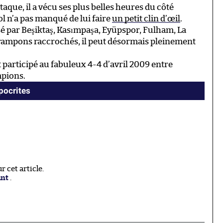
aque, il a vécu ses plus belles heures du côté
ool n’a pas manqué de lui faire
un petit clin d’œil
.
assé par Beşiktaş, Kasımpaşa, Eyüpspor, Fulham, La
rampons raccrochés, il peut désormais pleinement
 participé au fabuleux 4-4 d’avril 2009 entre
mpions.
ypocrites
 cet article.
ant
.