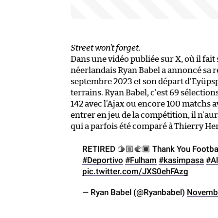
Street won’t forget.
Dans une vidéo publiée sur X, où il fai
néerlandais Ryan Babel a annoncé sa ret
septembre 2023 et son départ d’Eyüpspo
terrains. Ryan Babel, c’est 69 sélection
142 avec l’Ajax ou encore 100 matchs a
entrer en jeu de la compétition, il n’au
qui a parfois été comparé à Thierry He
RETIRED 🫱🏼‍🫲🏾 Thank You Footba
#Deportivo
#Fulham
#kasimpasa
#Al
pic.twitter.com/JXS0ehFAzg
— Ryan Babel (@Ryanbabel)
Novembe