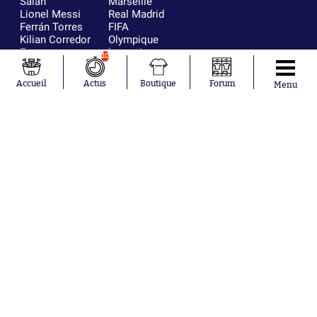
Salah
Marseille
Lionel Messi
Real Madrid
Ferrán Torres
FIFA
Kilian Corredor
Olympique
Franco
lyonnais
10
Mastantuono
AS Monaco
Orel Mangala
FC Barcelone
Accueil
Actus
Boutique
Forum
Menu
Rio Mavuba
Argentine
Rodri
RC Strasbourg
Mika Godts
Trabzonspor