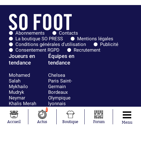
Abonnements
Contacts
La boutique SO PRESS
Mentions légales
Conditions générales d'utilisation
Publicité
Consentement RGPD
Recrutement
Joueurs en
Équipes en
tendance
tendance
Mohamed
Chelsea
Salah
Paris Saint-
Mykhailo
Germain
Mudryk
Bordeaux
Neymar
Olympique
Khalis Merah
lyonnais
Loïs Openda
FIFA
2
Moussa
Real Madrid
Niakhaté
RC Strasbourg
Accueil
Actus
Boutique
Forum
Menu
Nicolás
AC Milan
Tagliafico
France
Pavel Šulc
RC Lens