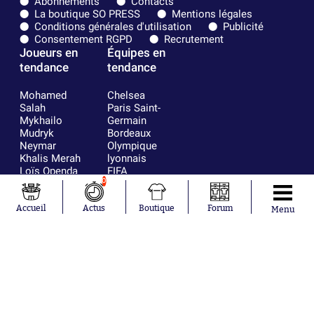
Abonnements
Contacts
La boutique SO PRESS
Mentions légales
Conditions générales d'utilisation
Publicité
Consentement RGPD
Recrutement
Joueurs en
Équipes en
tendance
tendance
Mohamed
Chelsea
Salah
Paris Saint-
Mykhailo
Germain
Mudryk
Bordeaux
Neymar
Olympique
Khalis Merah
lyonnais
Loïs Openda
FIFA
Moussa
Real Madrid
0
Niakhaté
RC Strasbourg
Nicolás
AC Milan
Accueil
Actus
Boutique
Forum
Menu
Tagliafico
France
Pavel Šulc
RC Lens
Josh Maja
Gauthier Hein