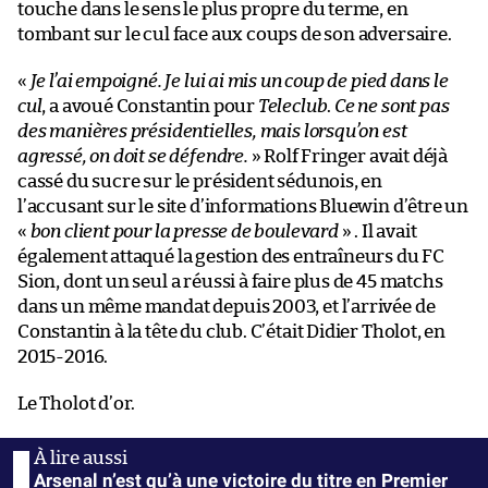
touche dans le sens le plus propre du terme, en
tombant sur le cul face aux coups de son adversaire.
«
Je l’ai empoigné. Je lui ai mis un coup de pied dans le
cul
, a avoué Constantin pour
Teleclub
.
Ce ne sont pas
des manières présidentielles, mais lorsqu’on est
agressé, on doit se défendre.
» Rolf Fringer avait déjà
cassé du sucre sur le président sédunois, en
l’accusant sur le site d’informations Bluewin d’être un
«
bon client pour la presse de boulevard
» . Il avait
également attaqué la gestion des entraîneurs du FC
Sion, dont un seul a réussi à faire plus de 45 matchs
dans un même mandat depuis 2003, et l’arrivée de
Constantin à la tête du club. C’était Didier Tholot, en
2015-2016.
Le Tholot d’or.
Arsenal n’est qu’à une victoire du titre en Premier