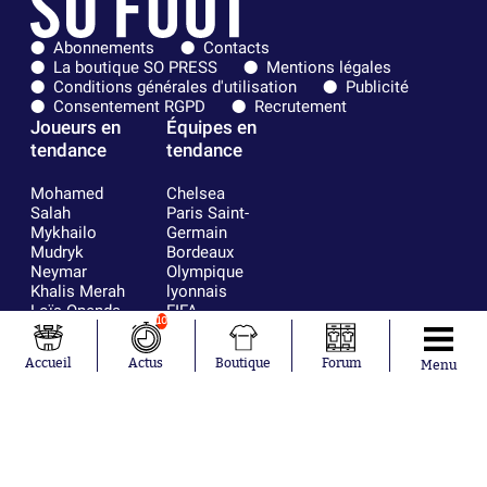
Abonnements
Contacts
La boutique SO PRESS
Mentions légales
Conditions générales d'utilisation
Publicité
Consentement RGPD
Recrutement
Joueurs en
Équipes en
tendance
tendance
Mohamed
Chelsea
Salah
Paris Saint-
Mykhailo
Germain
Mudryk
Bordeaux
Neymar
Olympique
Khalis Merah
lyonnais
Loïs Openda
FIFA
10
Moussa
Real Madrid
Niakhaté
RC Strasbourg
Accueil
Actus
Boutique
Forum
Menu
Nicolás
AC Milan
Tagliafico
France
Pavel Šulc
RC Lens
Josh Maja
Gauthier Hein