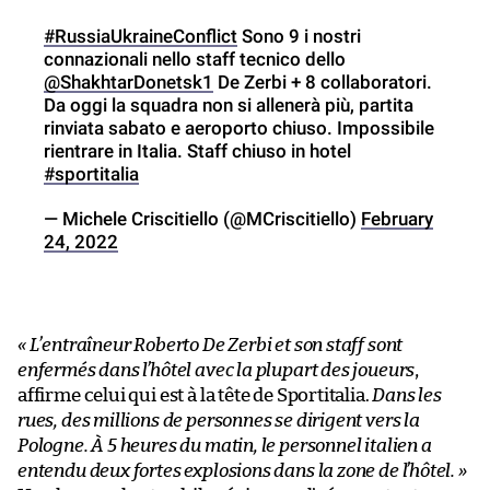
#RussiaUkraineConflict
Sono 9 i nostri
connazionali nello staff tecnico dello
@ShakhtarDonetsk1
De Zerbi + 8 collaboratori.
Da oggi la squadra non si allenerà più, partita
rinviata sabato e aeroporto chiuso. Impossibile
rientrare in Italia. Staff chiuso in hotel
#sportitalia
— Michele Criscitiello (@MCriscitiello)
February
24, 2022
« L’entraîneur Roberto De Zerbi et son staff sont
enfermés dans l’hôtel avec la plupart des joueurs
,
affirme celui qui est à la tête de Sportitalia.
Dans les
rues, des millions de personnes se dirigent vers la
Pologne. À 5 heures du matin, le personnel italien a
entendu deux fortes explosions dans la zone de l’hôtel. »