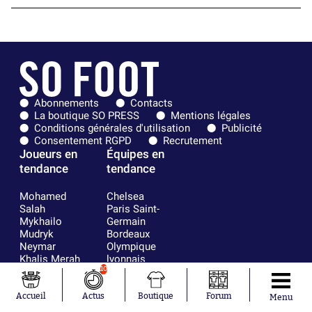
Abonnements
Contacts
La boutique SO PRESS
Mentions légales
Conditions générales d'utilisation
Publicité
Consentement RGPD
Recrutement
Joueurs en
Équipes en
tendance
tendance
Mohamed
Chelsea
Salah
Paris Saint-
Mykhailo
Germain
Mudryk
Bordeaux
Neymar
Olympique
Khalis Merah
lyonnais
10
Loïs Openda
FIFA
Moussa
Real Madrid
Niakhaté
RC Strasbourg
Accueil
Actus
Boutique
Forum
Menu
Nicolás
AC Milan