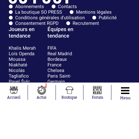
Abonnements
Contacts
La boutique SO PRESS
Mentions légales
Conditions générales d'utilisation
Publicité
Consentement RGPD
Recrutement
Joueurs en
Équipes en
tendance
tendance
Khalis Merah
FIFA
Loïs Openda
Real Madrid
Moussa
Bordeaux
Niakhaté
France
Nicolás
Chelsea
Tagliafico
Paris Saint-
Pavel Šulc
Germain
1
Gauthier Hein
Olympique
Lionel Messi
lyonnais
Accueil
Actus
Boutique
Forum
Gonzalo
AC Milan
Menu
García Torres
RC Strasbourg
Gio Reyna
RC Lens
Leandro
Paredes