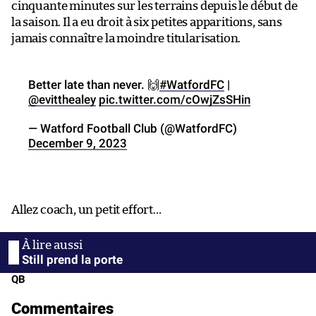
cinquante minutes sur les terrains depuis le début de
la saison. Il a eu droit à six petites apparitions, sans
jamais connaître la moindre titularisation.
Better late than never. 🙌
#WatfordFC
|
@evitthealey
pic.twitter.com/cOwjZsSHin
— Watford Football Club (@WatfordFC)
December 9, 2023
Allez coach, un petit effort…
Still prend la porte
QB
Commentaires