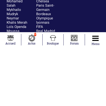
Mohamed
Chelsea
Salah
Paris Saint-
Mykhailo
Germain
Mudryk
Bordeaux
Neymar
Olympique
Khalis Merah
lyonnais
Loïs Openda
FIFA
Moussa
Real Madrid
10
Niakhaté
RC Strasbourg
Nicolás
AC Milan
Tagliafico
France
Accueil
Actus
Boutique
Forum
Menu
Pavel Šulc
RC Lens
Josh Maja
Gauthier Hein