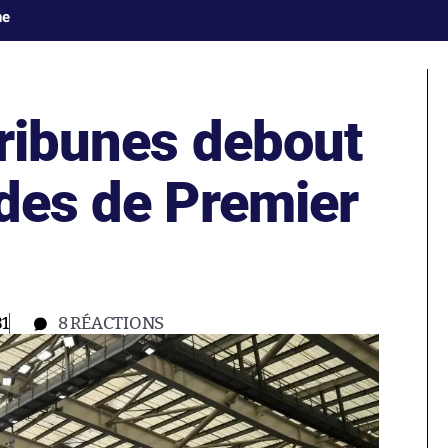
ne
tribunes debout
ades de Premier
31
8
RÉACTIONS