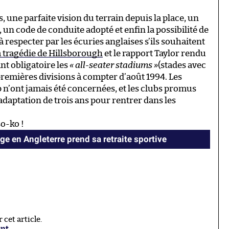
, une parfaite vision du terrain depuis la place, un
 un code de conduite adopté et enfin la possibilité de
s à respecter par les écuries anglaises s’ils souhaitent
a tragédie de Hillsborough
et le rapport Taylor rendu
nt obligatoire les
« all-seater stadiums »
(stades avec
premières divisions à compter d’août 1994. Les
 n’ont jamais été concernées, et les clubs promus
adaptation de trois ans pour rentrer dans les
so-ko !
age en Angleterre prend sa retraite sportive
cet article.
ant
.