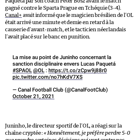
Paquetá par son coach Peter Bosz avant le match
gagné contre le Sparta Prague en Tchéquie (3-4).
Canal+
avait informé que le magicien brésilien de l’OL
était arrivé une minute et demie en retard à la
causerie d’avant-match, et le tacticien néerlandais
l’avait placé sur le banc en punition.
La mise au point de Juninho concernant la
sanction disciplinaire envers Lucas Paquetá
#SPAOL
@OL
:
https://t.co/zCpw9j88r0
pic.twitter.com/no7hKdV7XS
— Canal Football Club (@CanalFootClub)
October 21, 2021
Juninho, le directeur sportif de l’OL, a réagi sur la
chaîne cryptée :
« Honnêtement, je préfère perdre 5-0