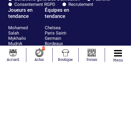
Consentement RGPD
Recrutement
Joueurs en
Équipes en
tendance
tendance
Mohamed
Chelsea
Salah
Paris Saint-
Mykhailo
Germain
Mudryk
Bordeaux
Neymar
Olympique
10
Khalis Merah
lyonnais
Loïs Openda
FIFA
Accueil
Actus
Boutique
Forum
Menu
Moussa
Real Madrid
Niakhaté
RC Strasbourg
Nicolás
AC Milan
Tagliafico
France
Pavel Šulc
RC Lens
Josh Maja
Gauthier Hein