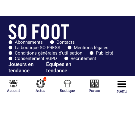
Abonnements
Contacts
La boutique SO PRESS
Mentions légales
Conditions générales d'utilisation
Publicité
Consentement RGPD
Recrutement
Joueurs en
Équipes en
tendance
tendance
10
Mohamed
Chelsea
Salah
Paris Saint-
Accueil
Actus
Boutique
Forum
Menu
Mykhailo
Germain
Mudryk
Bordeaux
Neymar
Olympique
Khalis Merah
lyonnais
Loïs Openda
FIFA
Moussa
Real Madrid
Niakhaté
RC Strasbourg
Nicolás
AC Milan