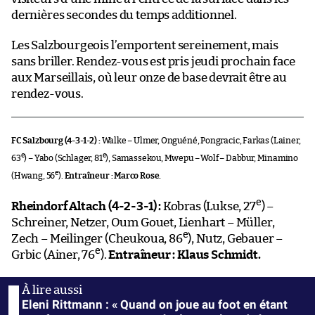
dernières secondes du temps additionnel.
Les Salzbourgeois l’emportent sereinement, mais
sans briller. Rendez-vous est pris jeudi prochain face
aux Marseillais, où leur onze de base devrait être au
rendez-vous.
FC Salzbourg (4-3-1-2) :
Walke – Ulmer, Onguéné, Pongracic, Farkas (Lainer,
e
e
63
) – Yabo (Schlager, 81
), Samassekou, Mwepu – Wolf – Dabbur, Minamino
e
(Hwang, 56
).
Entraîneur : Marco Rose.
e
Rheindorf Altach (4-2-3-1) :
Kobras (Lukse, 27
) –
Schreiner, Netzer, Oum Gouet, Lienhart – Müller,
e
Zech – Meilinger (Cheukoua, 86
), Nutz, Gebauer –
e
Grbic (Ainer, 76
).
Entraîneur : Klaus Schmidt.
Eleni Rittmann : « Quand on joue au foot en étant