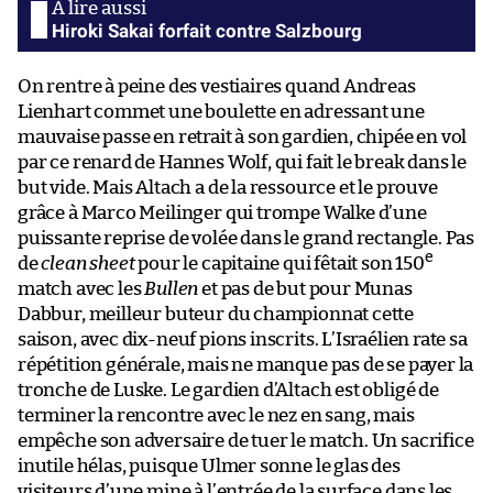
Hiroki Sakai forfait contre Salzbourg
On rentre à peine des vestiaires quand Andreas
Lienhart commet une boulette en adressant une
mauvaise passe en retrait à son gardien, chipée en vol
par ce renard de Hannes Wolf, qui fait le break dans le
but vide. Mais Altach a de la ressource et le prouve
grâce à Marco Meilinger qui trompe Walke d’une
puissante reprise de volée dans le grand rectangle. Pas
e
de
clean sheet
pour le capitaine qui fêtait son 150
match avec les
Bullen
et pas de but pour Munas
Dabbur, meilleur buteur du championnat cette
saison, avec dix-neuf pions inscrits. L’Israélien rate sa
répétition générale, mais ne manque pas de se payer la
tronche de Luske. Le gardien d’Altach est obligé de
terminer la rencontre avec le nez en sang, mais
empêche son adversaire de tuer le match. Un sacrifice
inutile hélas, puisque Ulmer sonne le glas des
visiteurs d’une mine à l’entrée de la surface dans les