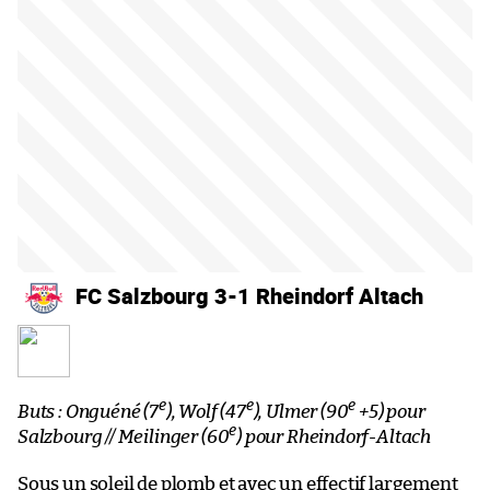
FC Salzbourg 3-1 Rheindorf Altach
e
e
e
Buts : Onguéné (7
), Wolf (47
), Ulmer (90
+5) pour
e
Salzbourg // Meilinger (60
) pour Rheindorf-Altach
Sous un soleil de plomb et avec un effectif largement