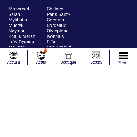
Mohamed
Chelsea
Salah
Paris Saint-
Mykhailo
Germain
Mudryk
Bordeaux
Neymar
Olympique
Khalis Merah
lyonnais
Loïs Openda
FIFA
Moussa
Real Madrid
10
Niakhaté
RC Strasbourg
Nicolás
AC Milan
Accueil
Actus
Boutique
Forum
Menu
Tagliafico
France
Pavel Šulc
RC Lens
Josh Maja
Gauthier Hein