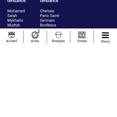
tendance
tendance
Mohamed
Chelsea
Salah
Paris Saint-
Mykhailo
Germain
Mudryk
Bordeaux
Neymar
Olympique
2
Khalis Merah
lyonnais
Loïs Openda
FIFA
Accueil
Actus
Boutique
Forum
Menu
Moussa
Real Madrid
Niakhaté
RC Strasbourg
Nicolás
AC Milan
Tagliafico
France
Pavel Šulc
RC Lens
Josh Maja
Gauthier Hein