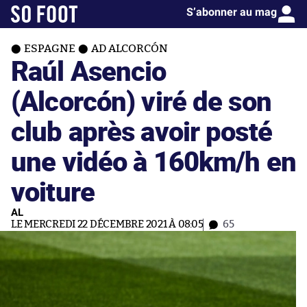
S’abonner au mag
ESPAGNE
AD ALCORCÓN
Raúl Asencio
(Alcorcón) viré de son
club après avoir posté
une vidéo à 160km/h en
voiture
AL
LE MERCREDI 22 DÉCEMBRE 2021 À 08:05
65