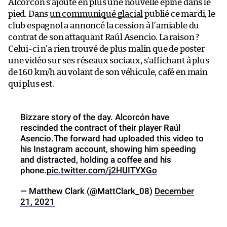
Alcorcón s’ajoute en plus une nouvelle épine dans le
pied. Dans
un communiqué glacial
publié ce mardi, le
club espagnol a annoncé la cession à l’amiable du
contrat de son attaquant Raúl Asencio. La raison ?
Celui-ci n’a rien trouvé de plus malin que de poster
une vidéo sur ses réseaux sociaux, s’affichant à plus
de 160 km/h au volant de son véhicule, café en main
qui plus est.
Bizzare story of the day. Alcorcón have
rescinded the contract of their player Raúl
Asencio.The forward had uploaded this video to
his Instagram account, showing him speeding
and distracted, holding a coffee and his
phone.
pic.twitter.com/j2HUITYXGo
— Matthew Clark (@MattClark_08)
December
21, 2021