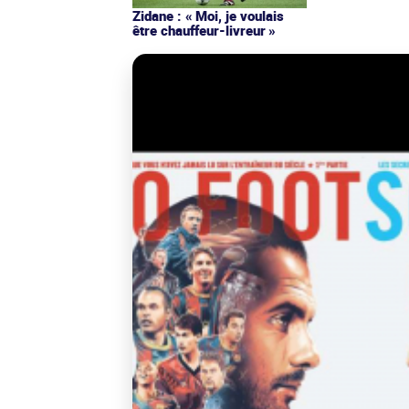
Zidane : « Moi, je voulais
être chauffeur-livreur »