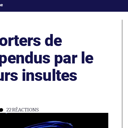
ne
orters de
pendus par le
urs insultes
22
RÉACTIONS