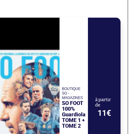
BOUTIQUE
SO -
MAGAZINES
à partir
SO FOOT
de
100%
11€
Guardiola
TOME 1 +
TOME 2