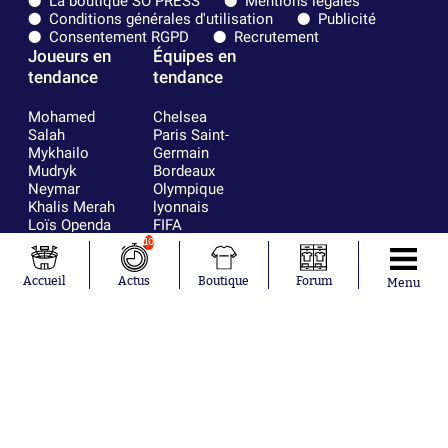
La boutique SO PRESS
Mentions légales
Conditions générales d'utilisation
Publicité
Consentement RGPD
Recrutement
Joueurs en
Équipes en
tendance
tendance
Mohamed
Chelsea
Salah
Paris Saint-
Mykhailo
Germain
Mudryk
Bordeaux
Neymar
Olympique
Khalis Merah
lyonnais
Loïs Openda
FIFA
Moussa
Real Madrid
10
Niakhaté
RC Strasbourg
Nicolás
AC Milan
Accueil
Actus
Boutique
Forum
Menu
Tagliafico
France
Pavel Šulc
RC Lens
Josh Maja
Gauthier Hein