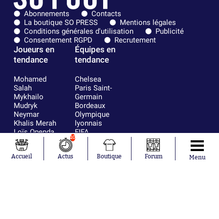
Abonnements
Contacts
La boutique SO PRESS
Mentions légales
Conditions générales d'utilisation
Publicité
Consentement RGPD
Recrutement
Joueurs en
Équipes en
tendance
tendance
Mohamed
Chelsea
Salah
Paris Saint-
Mykhailo
Germain
Mudryk
Bordeaux
Neymar
Olympique
Khalis Merah
lyonnais
Loïs Openda
FIFA
10
Moussa
Real Madrid
Niakhaté
RC Strasbourg
Accueil
Actus
Boutique
Forum
Nicolás
AC Milan
Menu
Tagliafico
France
Pavel Šulc
RC Lens
Josh Maja
Gauthier Hein