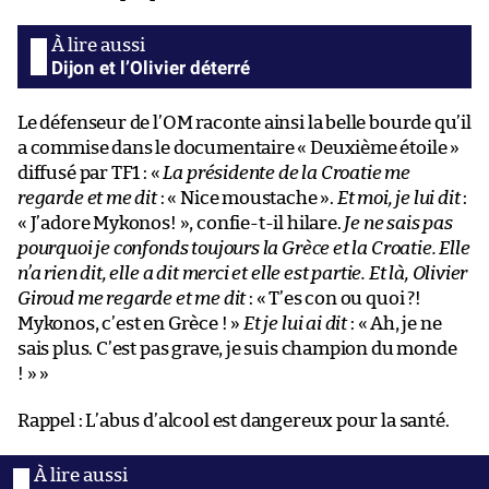
Dijon et l’Olivier déterré
Le défenseur de l’OM raconte ainsi la belle bourde qu’il
a commise dans le documentaire « Deuxième étoile »
diffusé par TF1 : «
La présidente de la Croatie me
regarde et me dit
: « Nice moustache ».
Et moi, je lui dit
:
« J’adore Mykonos! », confie-t-il hilare.
Je ne sais pas
pourquoi je confonds toujours la Grèce et la Croatie. Elle
n’a rien dit, elle a dit merci et elle est partie. Et là, Olivier
Giroud me regarde et me dit
: « T’es con ou quoi ?!
Mykonos, c’est en Grèce ! »
Et je lui ai dit
: « Ah, je ne
sais plus. C’est pas grave, je suis champion du monde
! » »
Rappel : L’abus d’alcool est dangereux pour la santé.