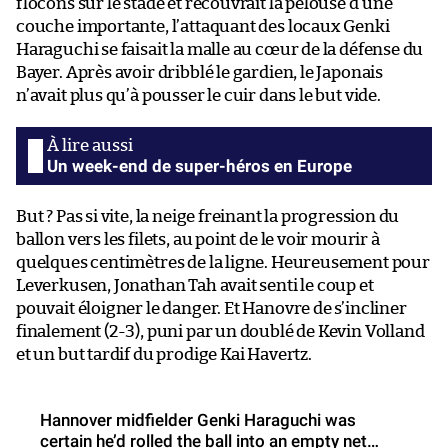
flocons sur le stade et recouvrait la pelouse d’une
couche importante, l’attaquant des locaux Genki
Haraguchi se faisait la malle au cœur de la défense du
Bayer. Après avoir dribblé le gardien, le Japonais
n’avait plus qu’à pousser le cuir dans le but vide.
Un week-end de super-héros en Europe
But ? Pas si vite, la neige freinant la progression du
ballon vers les filets, au point de le voir mourir à
quelques centimètres de la ligne. Heureusement pour
Leverkusen, Jonathan Tah avait senti le coup et
pouvait éloigner le danger. Et Hanovre de s’incliner
finalement (2-3), puni par un doublé de Kevin Volland
et un but tardif du prodige Kai Havertz.
Hannover midfielder Genki Haraguchi was
certain he’d rolled the ball into an empty net…