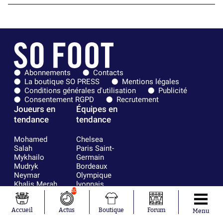
Abonnements
Contacts
La boutique SO PRESS
Mentions légales
Conditions générales d'utilisation
Publicité
Consentement RGPD
Recrutement
Joueurs en
Équipes en
tendance
tendance
Mohamed
Chelsea
Salah
Paris Saint-
Mykhailo
Germain
Mudryk
Bordeaux
Neymar
Olympique
Khalis Merah
lyonnais
10
Loïs Openda
FIFA
Moussa
Real Madrid
Niakhaté
RC Strasbourg
Accueil
Actus
Boutique
Forum
Menu
Nicolás
AC Milan