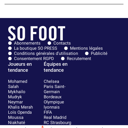
Abonnements
Contacts
La boutique SO PRESS
Mentions légales
Conditions générales d'utilisation
Publicité
Consentement RGPD
Recrutement
Joueurs en
Équipes en
tendance
tendance
Mohamed
Chelsea
Salah
Paris Saint-
Mykhailo
Germain
Mudryk
Bordeaux
Neymar
Olympique
Khalis Merah
lyonnais
Loïs Openda
FIFA
Moussa
Real Madrid
Niakhaté
RC Strasbourg
Nicolás
AC Milan
8