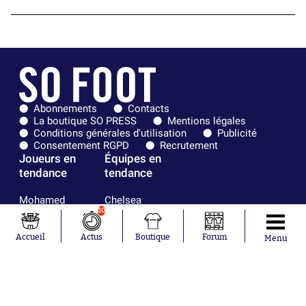
Abonnements
Contacts
La boutique SO PRESS
Mentions légales
Conditions générales d'utilisation
Publicité
Consentement RGPD
Recrutement
Joueurs en
Équipes en
tendance
tendance
Mohamed
Chelsea
Salah
Paris Saint-
10
Mykhailo
Germain
Mudryk
Bordeaux
Accueil
Actus
Boutique
Forum
Menu
Neymar
Olympique
Khalis Merah
lyonnais
Loïs Openda
FIFA
Moussa
Real Madrid
Niakhaté
RC Strasbourg