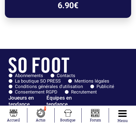
6.90€
Abonnements
Contacts
La boutique SO PRESS
Mentions légales
Conditions générales d'utilisation
Publicité
Consentement RGPD
Recrutement
Joueurs en
Équipes en
tendance
tendance
3
Mohamed
Chelsea
Accueil
Actus
Boutique
Forum
Menu
Salah
Paris Saint-
Mykhailo
Germain
Mudryk
Bordeaux