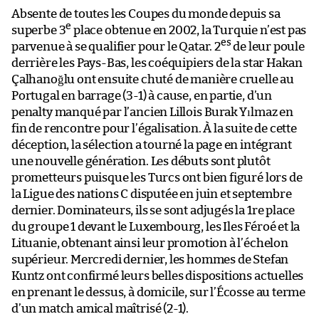
Absente de toutes les Coupes du monde depuis sa
e
superbe 3
place obtenue en 2002, la Turquie n’est pas
es
parvenue à se qualifier pour le Qatar. 2
de leur poule
derrière les Pays-Bas, les coéquipiers de la star Hakan
Çalhanoğlu ont ensuite chuté de manière cruelle au
Portugal en barrage (3-1) à cause, en partie, d’un
penalty manqué par l’ancien Lillois Burak Yılmaz en
fin de rencontre pour l’égalisation. À la suite de cette
déception, la sélection a tourné la page en intégrant
une nouvelle génération. Les débuts sont plutôt
prometteurs puisque les Turcs ont bien figuré lors de
la Ligue des nations C disputée en juin et septembre
dernier. Dominateurs, ils se sont adjugés la 1re place
du groupe 1 devant le Luxembourg, les Iles Féroé et la
Lituanie, obtenant ainsi leur promotion à l’échelon
supérieur. Mercredi dernier, les hommes de Stefan
Kuntz ont confirmé leurs belles dispositions actuelles
en prenant le dessus, à domicile, sur l’Écosse au terme
d’un match amical maîtrisé (2-1).