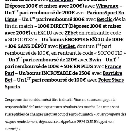
(Déposez 100€ et misez avec 200€)
avec
Winamax
–
er
Un 1
pari remboursé de 200€
avec
ParionsSport En
er
Ligne
–
Un 1
pari remboursé 100€
avec
Betclic
dès la
fin du match –
100€ DIRECT (Déposez 100€ et misez
avec 200€)
en EXCLU avec
ZEbet
en rentrant le code
« SOFOOTX2 » –
Un bonus ÉNORME & EXCLU de 100€
er
+ 10€ SANS DÉPÔT
avec
NetBet
, dont un 1
pari
remboursé de 100€, en rentrant le code « SOFOOT10 »
er
er
–
Un 1
pari remboursé de 120€
avec
Bwin
–
Un 1
pari remboursé de 100€ + 50€ EN PLUS
avec
France
Pari
–
Un bonus INCROYABLE de 250€
avec
Barrière
er
Bet
–
Un 1
pari remboursé de 100€
avec
PokerStars
Sports
Ces pronostics sont donnés à titre indicatif. Vous ne saurez engager la
responsabilité de l’auteur quant aux résultats des matchs. Les cotes sont
susceptibles de changer jusqu’au coup d’envoi du match.
« Jouer comporte des
risques : endettement, dépendance… Appelez le 09 74 75 13 13 (appel non
surtaxé). »