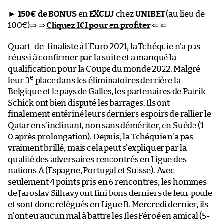
►
150€ de BONUS
en
EXCLU
chez
UNIBET
(au lieu de
100€)⇒ ⇒
Cliquez ICI pour en profiter
⇐ ⇐
Quart-de-finaliste à l’Euro 2021, la Tchéquie n’a pas
réussi à confirmer par la suite et a manqué la
qualification pour la Coupe du monde 2022. Malgré
e
leur 3
place dans les éliminatoires derrière la
Belgique et le pays de Galles, les partenaires de Patrik
Schick ont bien disputé les barrages. Ils ont
finalement entériné leurs derniers espoirs de rallier le
Qatar en s’inclinant, non sans démériter, en Suède (1-
0 après prolongation). Depuis, la Tchéquie n’a pas
vraiment brillé, mais cela peut s’expliquer par la
qualité des adversaires rencontrés en Ligue des
nations A (Espagne, Portugal et Suisse). Avec
seulement 4 points pris en 6 rencontres, les hommes
de Jaroslav Silhavy ont fini bons derniers de leur poule
et sont donc relégués en Ligue B. Mercredi dernier, ils
n’ont eu aucun mal à battre les Iles Féroé en amical (5-