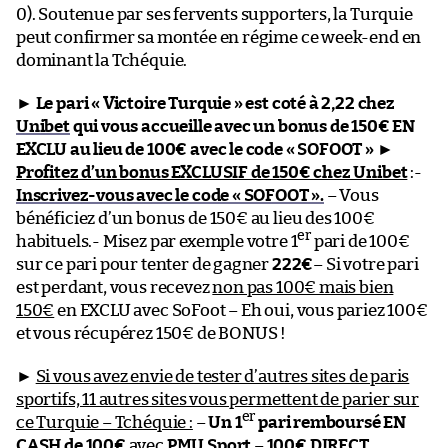
0). Soutenue par ses fervents supporters, la Turquie
peut confirmer sa montée en régime ce week-end en
dominant la Tchéquie.
►
Le pari « Victoire Turquie » est coté à 2,22 chez
Unibet
qui vous accueille avec un bonus de 150€ EN
EXCLU au lieu de 100€ avec le code « SOFOOT »
►
Profitez d’un bonus EXCLUSIF de 150€ chez Unibet
:-
Inscrivez-vous avec le code « SOFOOT ».
– Vous
bénéficiez d’un bonus de 150€ au lieu des 100€
er
habituels.- Misez par exemple votre 1
pari de 100€
sur ce pari pour tenter de gagner
222€
– Si votre pari
est perdant, vous recevez
non pas 100€ mais bien
150€
en EXCLU avec SoFoot – Eh oui, vous pariez 100€
et vous récupérez 150€ de BONUS !
►
Si vous avez envie de tester d’autres sites de paris
sportifs, 11 autres sites vous permettent de parier sur
er
ce Turquie – Tchéquie :
–
Un 1
pari remboursé EN
CASH de 100€
avec
PMU Sport
–
100€ DIRECT