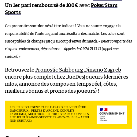
Un 1er pari remboursé de 100€
avec
PokerStars
Sports
Ces pronostics sont donnés à titre indicatif. Vous ne saurez engager la
responsabilité de l’auteur quant aux résultats des matchs. Les cotes sont
susceptibles de changer jusqu’au coup d’envoi du match. «
Jouer comporte des
risques : endettement, dépendance… Appelez le 09 74 75 13 13 (appel non
surtaxé)
»
Retrouvez le
Pronostic Salzbourg Dinamo Zagreb
encore plus complet chez RueDesJoueurs (dernières
infos, annonce des compos en temps réel, côtes,
meilleurs bonus et pronos des joueurs) !
LES JEUX D’ARGENT ET DE HASARD PEUVENT ÊTRE
DANGEREUX : PERTES D’ARGENT, CONFLITS
FAMILIAUX, ADDICTION… RETROUVEZ NOS CONSEILS
SUR JOUEURS-INFO-SERVICE.FR (09 74 75 13 13 – APPEL
NON SURTAXÉ)