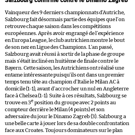
Vainqueur des 9 derniers championnats d’Autriche,
Salzbourg fait désormais partie des équipes que l’on
retrouve chaque saison dans les compétitions
européennes. Après avoir engrangé de l’expérience
en Europa League, le club autrichien montre le bout
de son nez en Ligue des Champions. L’an passé,
Salzbourg avait réussi à sortir de la phase de groupe
mais s’était incliné en huitième de finale contre le
Bayern. Cette saison, les Autrichiens ont réalisé une
entame intéressante puisqu’ils ont dans un premier
temps tenu tête au champion d’Italie le Milan AC à
domicile (1-1), avant d’accrocher un nul en Angleterre
face à Chelsea (1-1). Suite à ces résultats, Salzbourg se
e
trouve en 3
position du groupe avec 2 points au
compteur derrière le Milan (4 points) et son
adversaire du jour le Dinamo Zagreb (3). Salzbourg a
une belle carte à jouer lors de sa double confrontation
face aux Croates. Toujours dominateurs sur le plan