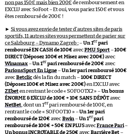
non pas 150€ mais bien 200€
de remboursement en
EXCLU avec SoFoot – Et oui, vous pariez 150€ et vous
êtes remboursé de 200€ !
►
Si vous avez envie de tester d’autres sites de paris
sportifs, 11 autres sites vous permettent de parier sur
er
ce Salzbourg – Dynamo Zagreb :
–
Un 1
pari
remboursé EN CASH de 100€
avec
PMU Sport
–
100€
DIRECT (Déposez 100€ et Misez avec 200€)
avec
er
Winamax
–
Un 1
pari remboursé de 200€
avec
ParionsSport En Ligne
–
Un 1er pari remboursé 100€
avec
Betclic
dès la fin du match –
100€ DIRECT
(Déposez 100€ et Misez avec 200€)
en EXCLU avec
ZEbet
en rentrant le code « SOFOOTX2 » –
Un bonus
ÉNORME & EXCLU de 100€ + 10€ SANS DÉPÔT
avec
er
NetBet
, dont un 1
pari remboursé de 100€, en
rentrant le code « SOFOOT10 » –
Un 1er pari
er
remboursé de 120€
avec
Bwin
–
Un 1
pari
remboursé de 100€ + 50€ EN PLUS
avec
France Pari
–
Un bonus INCROYABLE de 250€
avec
Barrière Bet
–