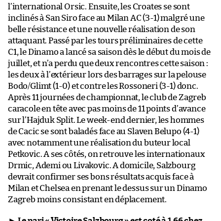
l’international Orsic. Ensuite, les Croates se sont
inclinés à San Siro face au Milan AC (3-1) malgré une
belle résistance et une nouvelle réalisation de son
attaquant. Passé par les tours préliminaires de cette
C1, le Dinamo a lancé sa saison dès le début du mois de
juillet, et n’a perdu que deux rencontres cette saison :
les deux à l’extérieur lors des barrages sur la pelouse
Bodo/Glimt (1-0) et contre les Rossoneri (3-1) donc.
Après 11 journées de championnat, le club de Zagreb
caracole en tête avec pas moins de 11 points d’avance
sur l’Hajduk Split. Le week-end dernier, les hommes
de Cacic se sont baladés face au Slaven Belupo (4-1)
avec notamment une réalisation du buteur local
Petkovic. A ses côtés, on retrouve les internationaux
Drmic, Ademi ou Livakovic. A domicile, Salzbourg
devrait confirmer ses bons résultats acquis face à
Milan et Chelsea en prenant le dessus sur un Dinamo
Zagreb moins consistant en déplacement.
►
Le pari « Victoire Salzbourg » est coté à 1,66 chez