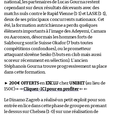
national, les partenaires de Lucas Gourna restent
cependant sur deux résultats décevants avec des
matchs nuls contre le Rapid Vienne (1-1) et LASK (1-1),
deux de ses principaux concurrents nationaux. Cet
été, la formation autrichienne a perdu quelques
éléments importants à l’image des Adeyemi, Camara
ou Aaronson, désormais les hommes forts de
Salzbourg sont le Suisse Okafor (7 buts toutes
compétitions confondues), ou le prometteur
attaquant slovène Sesko (5 buts en club mais aussi
scoreur récemment en sélection). L’ancien
Stéphanois Gourna trouve progressivement sa place
dans cette formation.
►
200€ OFFERTS
en
EXCLU
chez
UNIBET
(au lieu de
150€)⇒ ⇒
Cliquez-ICI pour en profiter
⇐ ⇐
Le Dinamo Zagreb a réalisé un petit exploit pour son
entrée en lice dans cette phase de groupe en prenant
le dessus sur Chelsea (1-0) sur une réalisation de