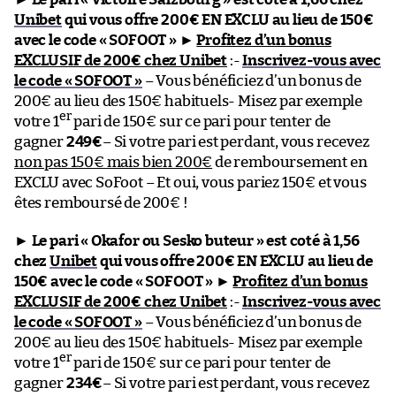
Unibet
qui vous offre 200€ EN EXCLU au lieu de 150€
avec le code « SOFOOT »
►
Profitez d’un bonus
EXCLUSIF de 200€ chez Unibet
:-
Inscrivez-vous avec
le code « SOFOOT »
– Vous bénéficiez d’un bonus de
200€ au lieu des 150€ habituels- Misez par exemple
er
votre 1
pari de 150€ sur ce pari pour tenter de
gagner
249€
– Si votre pari est perdant, vous recevez
non pas 150€ mais bien 200€
de remboursement en
EXCLU avec SoFoot – Et oui, vous pariez 150€ et vous
êtes remboursé de 200€ !
►
Le pari « Okafor ou Sesko buteur » est coté à 1,56
chez
Unibet
qui vous offre 200€ EN EXCLU au lieu de
150€ avec le code « SOFOOT »
►
Profitez d’un bonus
EXCLUSIF de 200€ chez Unibet
:-
Inscrivez-vous avec
le code « SOFOOT »
– Vous bénéficiez d’un bonus de
200€ au lieu des 150€ habituels- Misez par exemple
er
votre 1
pari de 150€ sur ce pari pour tenter de
gagner
234€
– Si votre pari est perdant, vous recevez