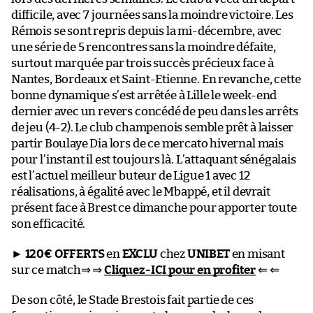
difficile, avec 7 journées sans la moindre victoire. Les
Rémois se sont repris depuis la mi-décembre, avec
une série de 5 rencontres sans la moindre défaite,
surtout marquée par trois succès précieux face à
Nantes, Bordeaux et Saint-Etienne. En revanche, cette
bonne dynamique s’est arrêtée à Lille le week-end
dernier avec un revers concédé de peu dans les arrêts
de jeu (4-2). Le club champenois semble prêt à laisser
partir Boulaye Dia lors de ce mercato hivernal mais
pour l’instant il est toujours là. L’attaquant sénégalais
est l’actuel meilleur buteur de Ligue 1 avec 12
réalisations, à égalité avec le Mbappé, et il devrait
présent face à Brest ce dimanche pour apporter toute
son efficacité.
►
120€ OFFERTS
en
EXCLU
chez
UNIBET
en misant
sur ce match⇒ ⇒
Cliquez-ICI pour en profiter
⇐ ⇐
De son côté, le Stade Brestois fait partie de ces