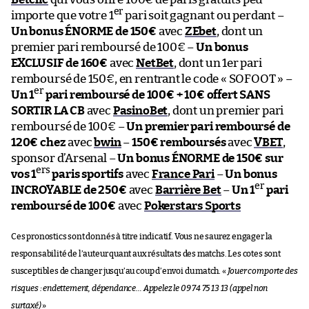
er
importe que votre 1
pari soit gagnant ou perdant –
Un bonus ÉNORME de 150€
avec
ZEbet
, dont un
premier pari remboursé de 100€ –
Un bonus
EXCLUSIF de 160€
avec
NetBet
, dont un 1er pari
remboursé de 150€, en rentrant le code « SOFOOT » –
er
Un 1
pari remboursé de 100€ + 10€ offert SANS
SORTIR LA CB
avec
PasinoBet
, dont un premier pari
remboursé de 100€ –
Un premier pari remboursé de
120€ chez
avec
bwin
–
150€ remboursés
avec
VBET
,
sponsor d’Arsenal –
Un bonus ÉNORME de 150€ sur
ers
vos 1
paris sportifs
avec
France Pari
–
Un bonus
er
INCROYABLE de 250€
avec
Barrière Bet
–
Un 1
pari
remboursé de 100€
avec
Pokerstars Sports
Ces pronostics sont donnés à titre indicatif. Vous ne saurez engager la
responsabilité de l’auteur quant aux résultats des matchs. Les cotes sont
susceptibles de changer jusqu’au coup d’envoi du match. «
Jouer comporte des
risques : endettement, dépendance… Appelez le 09 74 75 13 13 (appel non
surtaxé)
»