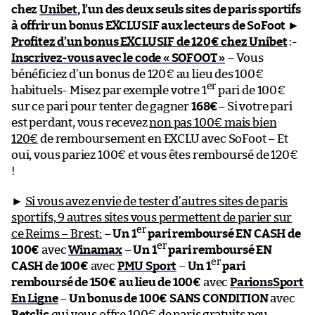
chez
Unibet
, l’un des deux seuls sites de paris sportifs
à offrir un bonus EXCLUSIF aux lecteurs de SoFoot
►
Profitez d’un bonus EXCLUSIF de 120€ chez Unibet
:-
Inscrivez-vous avec le code « SOFOOT »
– Vous
bénéficiez d’un bonus de 120€ au lieu des 100€
er
habituels- Misez par exemple votre 1
pari de 100€
sur ce pari pour tenter de gagner
168€
– Si votre pari
est perdant, vous recevez
non pas 100€ mais bien
120€
de remboursement en EXCLU avec SoFoot – Et
oui, vous pariez 100€ et vous êtes remboursé de 120€
!
►
Si vous avez envie de tester d’autres sites de paris
sportifs, 9 autres sites vous permettent de parier sur
er
ce Reims – Brest:
–
Un 1
pari remboursé EN CASH de
er
100€
avec
Winamax
–
Un 1
pari remboursé EN
er
CASH de 100€
avec
PMU Sport
–
Un 1
pari
remboursé de 150€ au lieu de 100€
avec
ParionsSport
En Ligne
–
Un bonus de 100€ SANS CONDITION
avec
Betclic
qui vous offre 100€ de paris gratuits peu