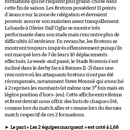
formations qui ne risquent plus grand-chose dans
cette fin de saison. Les Bretons possèdent 11 points
d’avance sur la zone de relégation et devraient
pouvoir assurer son maintien assez tranquillement.
La bande à Olivier Dall’Oglio se montre très
performante dans son stade mais rencontre plus de
difficultés à l’extérieur. En revanche, les Bretons se
montrent toujours inspirés offensivement puisqu’ils
ont marqué lors de 7 de leurs 10 déplacements
effectués. Le week-end passé, le Stade Brestois s’est
incliné dans le derby face à Rennes (1-2) dans une
rencontre où les attaquants bretons n’ont pas été
récompensés, notamment Steve Mounié qui a touché
e
à 2 reprises les montants (et même une 3
fois mais en
légère position d’hors-jeu). Cette affiche entre Reims
et Brest devrait nous offrir des buts de chaque côté,
comme lors du match aller et comme lors du dernier
match respectif de ces 2 formations.
►
Le pari « Les 2 équipes marquent » est coté à 1,68