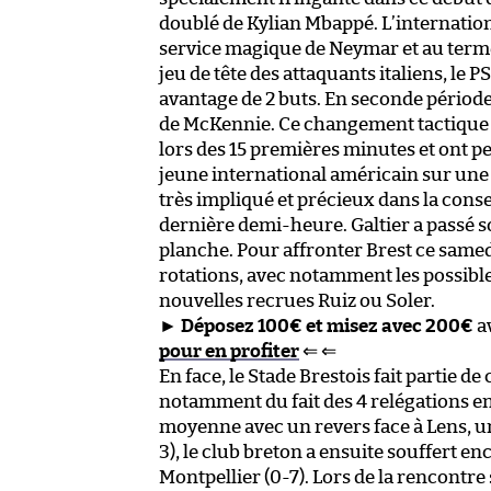
doublé de Kylian Mbappé. L’internation
service magique de Neymar et au terme
jeu de tête des attaquants italiens, le 
avantage de 2 buts. En seconde période,
de McKennie. Ce changement tactique a 
lors des 15 premières minutes et ont pe
jeune international américain sur un
très impliqué et précieux dans la conse
dernière demi-heure. Galtier a passé son
planche. Pour affronter Brest ce samed
rotations, avec notamment les possibles
nouvelles recrues Ruiz ou Soler.
►
Déposez 100€ et misez avec 200€
a
pour en profiter
⇐ ⇐
En face, le Stade Brestois fait partie d
notamment du fait des 4 relégations en
moyenne avec un revers face à Lens, un
3), le club breton a ensuite souffert e
Montpellier (0-7). Lors de la rencontre