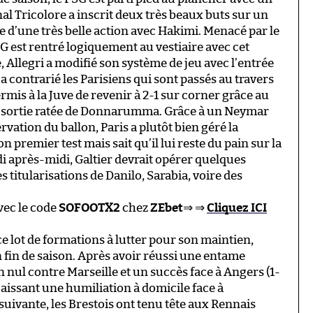
al Tricolore a inscrit deux très beaux buts sur un
 d’une très belle action avec Hakimi. Menacé par le
PSG est rentré logiquement au vestiaire avec cet
 Allegri a modifié son système de jeu avec l’entrée
contrarié les Parisiens qui sont passés au travers
rmis à la Juve de revenir à 2-1 sur corner grâce au
e sortie ratée de Donnarumma. Grâce à un Neymar
rvation du ballon, Paris a plutôt bien géré la
 premier test mais sait qu’il lui reste du pain sur la
i après-midi, Galtier devrait opérer quelques
 titularisations de Danilo, Sarabia, voire des
vec le code
SOFOOTX2
chez
ZEbet
⇒ ⇒
Cliquez ICI
e ce lot de formations à lutter pour son maintien,
 fin de saison. Après avoir réussi une entame
 nul contre Marseille et un succès face à Angers (1-
ncaissant une humiliation à domicile face à
 suivante, les Brestois ont tenu tête aux Rennais