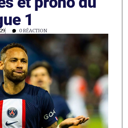
es et prono du
gue 1
:29
0
RÉACTION