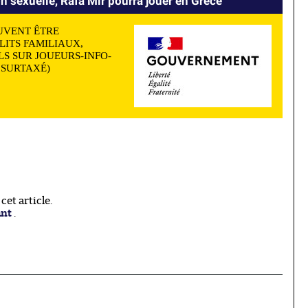
sexuelle, Rafa Mir pourra jouer en Grèce
UVENT ÊTRE
LITS FAMILIAUX,
S SUR JOUEURS-INFO-
N SURTAXÉ)
et article.
ant
.