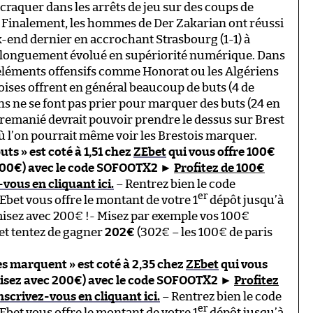
craquer dans les arrêts de jeu sur des coups de
1). Finalement, les hommes de Der Zakarian ont réussi
ek-end dernier en accrochant Strasbourg (1-1) à
nt longuement évolué en supériorité numérique. Dans
s éléments offensifs comme Honorat ou les Algériens
toises offrent en général beaucoup de buts (4 de
ns ne se font pas prier pour marquer des buts (24 en
G remanié devrait pouvoir prendre le dessus sur Brest
ù l’on pourrait même voir les Brestois marquer.
buts » est coté à 1,51 chez
ZEbet
qui vous offre 100€
200€) avec le code SOFOOTX2
►
Profitez de 100€
-vous en cliquant ici.
– Rentrez bien le code
er
Ebet vous offre le montant de votre 1
dépôt jusqu’à
isez avec 200€ !- Misez par exemple vos 100€
 et tentez de gagner
202€
(302€ – les 100€ de paris
pes marquent » est coté à 2,35 chez
ZEbet
qui vous
misez avec 200€) avec le code SOFOOTX2
►
Profitez
nscrivez-vous en cliquant ici.
– Rentrez bien le code
er
Ebet vous offre le montant de votre 1
dépôt jusqu’à