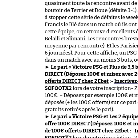
quasiment toute la rencontre avant de 
boutoir de Terrier et Doue (défaite 3-
à stopper cette série de défaites le we
Francis le Blé dans un match où ils o
cette équipe, on retrouve d’excellent
Belaili et Slimani. Les rencontres bres
moyenne par rencontre). Et les Parisie
6 journées). Pour cette affiche, un PS
dans un match avec au moins 3 buts, o
►
Le pari « Victoire PSG et Plus de 3,5 
DIRECT (Déposez 100€ et misez avec 
offerts DIRECT chez ZEbet
:-
Inscrivez
SOFOOTX2
lors de votre inscription- Z
100€. – Déposez par exemple 100€ et m
déposés (+ les 100€ offerts) sur ce pari
gratuits retirés après le pari).
►
Le pari « Victoire PSG et Les 2 équi
offre 100€ DIRECT (Déposez 100€ et 
de 100€ offerts DIRECT chez ZEbet
:-
I
SOFOOTX2
lors de votre inscription- Z