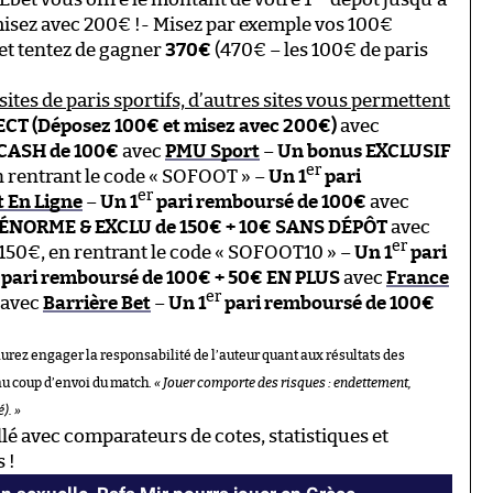
isez avec 200€ !- Misez par exemple vos 100€
 et tentez de gagner
370€
(470€ – les 100€ de paris
sites de paris sportifs, d’autres sites vous permettent
CT (Déposez 100€ et misez avec 200€)
avec
 CASH de 100€
avec
PMU Sport
–
Un bonus EXCLUSIF
er
 rentrant le code « SOFOOT » –
Un 1
pari
er
 En Ligne
–
Un 1
pari remboursé de 100€
avec
ÉNORME & EXCLU de 150€ + 10€ SANS DÉPÔT
avec
er
150€, en rentrant le code « SOFOOT10 » –
Un 1
pari
pari remboursé de 100€ + 50€ EN PLUS
avec
France
er
avec
Barrière Bet
–
Un 1
pari remboursé de 100€
aurez engager la responsabilité de l’auteur quant aux résultats des
au coup d’envoi du match.
« Jouer comporte des risques : endettement,
). »
llé avec comparateurs de cotes, statistiques et
 !