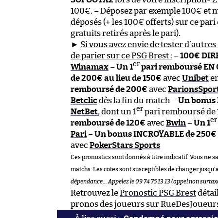
100€. – Déposez par exemple 100€ et m
déposés (+ les 100€ offerts) sur ce pari
gratuits retirés après le pari).
►
Si vous avez envie de tester d’autres 
de parier sur ce PSG Brest :
–
100€ DIRE
er
Winamax
–
Un 1
pari remboursé EN
de 200€ au lieu de 150€
avec
Unibet
en
remboursé de 200€
avec
ParionsSport
Betclic
dès la fin du match –
Un bonus 
er
NetBet
, dont un 1
pari remboursé de 
er
remboursé de 120€
avec
Bwin
–
Un 1
Pari
–
Un bonus INCROYABLE de 250€
avec
PokerStars Sports
Ces pronostics sont donnés à titre indicatif. Vous ne s
matchs. Les cotes sont susceptibles de changer jusqu’
dépendance… Appelez le 09 74 75 13 13 (appel non surtaxé
Retrouvez le
Pronostic PSG Brest
détai
pronos des joueurs sur RueDesJoueurs