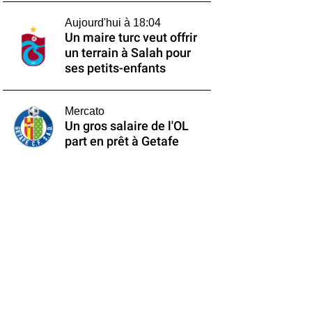
Aujourd'hui à 18:04
Un maire turc veut offrir
un terrain à Salah pour
ses petits-enfants
Mercato
Un gros salaire de l'OL
part en prêt à Getafe