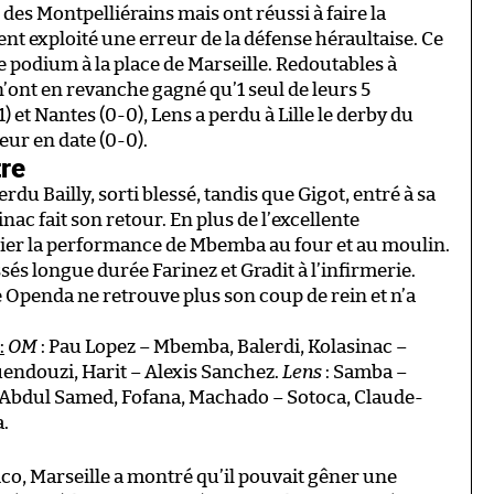
 des Montpelliérains mais ont réussi à faire la
ent exploité une erreur de la défense héraultaise. Ce
e podium à la place de Marseille. Redoutables à
’ont en revanche gagné qu’1 seul de leurs 5
 et Nantes (0-0), Lens a perdu à Lille le derby du
eur en date (0-0).
tre
erdu Bailly, sorti blessé, tandis que Gigot, entré à sa
nac fait son retour. En plus de l’excellente
cier la performance de Mbemba au four et au moulin.
ssés longue durée Farinez et Gradit à l’infirmerie.
e Openda ne retrouve plus son coup de rein et n’a
:
OM
: Pau Lopez – Mbemba, Balerdi, Kolasinac –
uendouzi, Harit – Alexis Sanchez.
Lens
: Samba –
 Abdul Samed, Fofana, Machado – Sotoca, Claude-
a.
ico, Marseille a montré qu’il pouvait gêner une