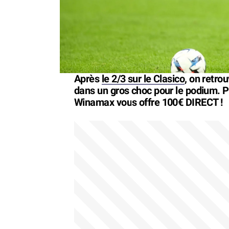
Après
le 2/3 sur le Clasico
, on retro
dans un gros choc pour le podium. P
Winamax vous offre 100€ DIRECT !