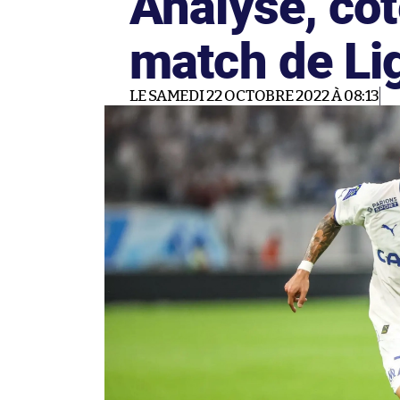
Analyse, cot
match de Li
LE SAMEDI 22 OCTOBRE 2022 À 08:13