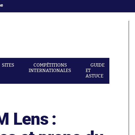
ne
SITES
COMPÉTITIONS
GUIDE
INTERNATIONALES
ET
ASTUCE
M Lens :