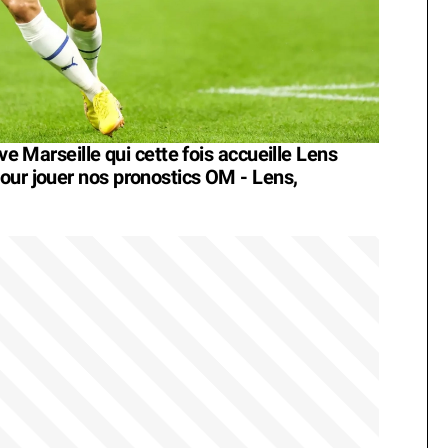
uve Marseille qui cette fois accueille Lens
our jouer nos pronostics OM - Lens,