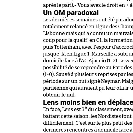
après le pari).- Vous avez le droit en 
Un OM paradoxal
Les dernières semaines ont été paradox
totalement relancé en Ligue des Champi
Lisbonne mais qui a connu un mauvais 
coup pour la qualif’ en C1, la formatio
puis Tottenham, avec l’espoir d’accroch
jusque-là en Ligue 1, Marseille a subi un
domicile face à l’AC Ajaccio (1-2). Le 
possibilité de se reprendre au Parc des
(1-0). Sauvé à plusieurs reprises par l
période sur un but signé Neymar. Malgr
parisienne qui auraient pu leur offrir 
obtenir le nul.
Lens moins bien en déplac
e
En face, Lens est 3
du classement, avec 
battant cette saison, les Nordistes fon
difficilement. C’est sur le plus petit d
dernières rencontres à domicile face à