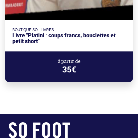
BOUTIQUE SO - LIVRES
Livre "Platini : coups francs, bouclettes et
petit short"
à partir de
35€