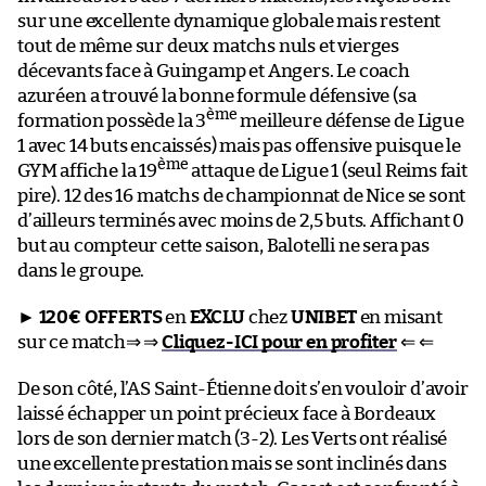
sur une excellente dynamique globale mais restent
tout de même sur deux matchs nuls et vierges
décevants face à Guingamp et Angers. Le coach
azuréen a trouvé la bonne formule défensive (sa
ème
formation possède la 3
meilleure défense de Ligue
1 avec 14 buts encaissés) mais pas offensive puisque le
ème
GYM affiche la 19
attaque de Ligue 1 (seul Reims fait
pire). 12 des 16 matchs de championnat de Nice se sont
d’ailleurs terminés avec moins de 2,5 buts. Affichant 0
but au compteur cette saison, Balotelli ne sera pas
dans le groupe.
►
120€ OFFERTS
en
EXCLU
chez
UNIBET
en misant
sur ce match⇒ ⇒
Cliquez-ICI pour en profiter
⇐ ⇐
De son côté, l’AS Saint-Étienne doit s’en vouloir d’avoir
laissé échapper un point précieux face à Bordeaux
lors de son dernier match (3-2). Les Verts ont réalisé
une excellente prestation mais se sont inclinés dans