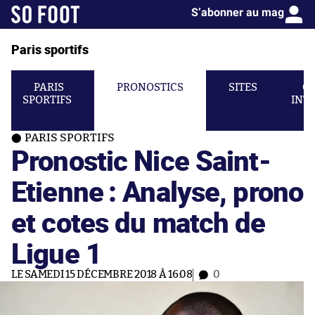
S’abonner au mag
Paris sportifs
PARIS
PRONOSTICS
SITES
C
SPORTIFS
INT
PARIS SPORTIFS
Pronostic Nice Saint-
Etienne : Analyse, prono
et cotes du match de
Ligue 1
LE SAMEDI 15 DÉCEMBRE 2018 À 16:08
0