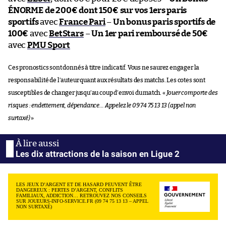
ÉNORME de 200€ dont 150€ sur vos 1ers paris
sportifs
avec
France Pari
–
Un bonus paris sportifs de
100€
avec
BetStars
–
Un 1er pari remboursé de 50€
avec
PMU Sport
Ces pronostics sont donnés à titre indicatif. Vous ne saurez engager la
responsabilité de l’auteur quant aux résultats des matchs. Les cotes sont
susceptibles de changer jusqu’au coup d’envoi du match. «
Jouer comporte des
risques : endettement, dépendance… Appelez le 09 74 75 13 13 (appel non
surtaxé)
»
Les dix attractions de la saison en Ligue 2
LES JEUX D’ARGENT ET DE HASARD PEUVENT ÊTRE
DANGEREUX : PERTES D’ARGENT, CONFLITS
FAMILIAUX, ADDICTION… RETROUVEZ NOS CONSEILS
SUR JOUEURS-INFO-SERVICE.FR (09 74 75 13 13 – APPEL
NON SURTAXÉ)