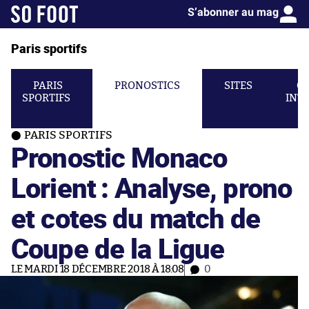
S’abonner au mag
Paris sportifs
PARIS
PRONOSTICS
SITES
C
SPORTIFS
INT
PARIS SPORTIFS
Pronostic Monaco
Lorient : Analyse, prono
et cotes du match de
Coupe de la Ligue
LE MARDI 18 DÉCEMBRE 2018 À 18:08
0