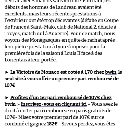
délicat, avec 5 matchs sans victoire. Pourtant, les
débuts des hommes de Landreau avaient été
excellents, mais leurs récentes prestations à
l’extérieur ont été trop décevantes (défaite en Coupe
de France à Saint-Malo, club de National 2, défaite à
Troyes, match nul à Auxerre). Pour ce match, nous
voyons des Monégasques en quête de rachat après
leur piètre prestation à Lyon s’imposer pour la
première fois de la saison à Louis II face à des
Lorientais à leur portée.
►
La Victoire de Monaco est cotée à 1,70 chez
bwin
, le
seul site à vous offrir un premier pari remboursé de
107€
►
Profitez d’un 1er pari remboursé de 107€ chez
bwin
:-
Inscrivez-vous en cliquant ici
– Vous avez le
droit à un 1er pari remboursé en paris gratuits de
107€- Misez votre premier pari de 107€ sur ce
combiné et gagnez
182€
– Si vous perdez, vous êtes