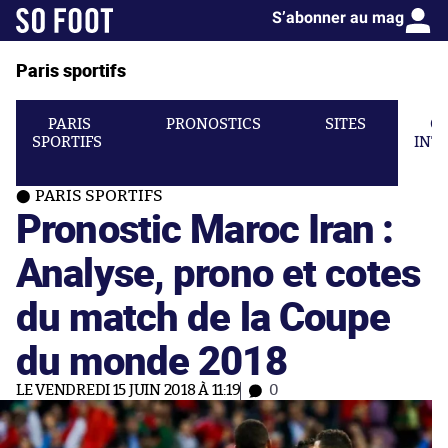
S’abonner au mag
Paris sportifs
PARIS
PRONOSTICS
SITES
C
SPORTIFS
INT
PARIS SPORTIFS
Pronostic Maroc Iran :
Analyse, prono et cotes
du match de la Coupe
du monde 2018
LE VENDREDI 15 JUIN 2018 À 11:19
0