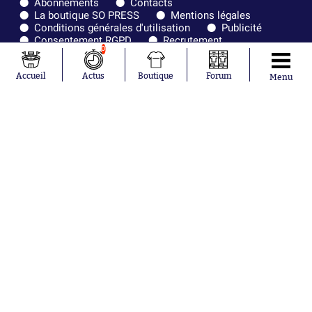
Abonnements
Contacts
La boutique SO PRESS
Mentions légales
Conditions générales d'utilisation
Publicité
Consentement RGPD
Recrutement
0
Joueurs en
Équipes en
tendance
tendance
Accueil
Actus
Boutique
Forum
Menu
Lionel Messi
Paris Saint-
Maghnes
Germain
Akliouche
Real Madrid
Mohamed
Olympique de
Salah
Marseille
Neymar
FIFA
Julián Álvarez
FC Barcelone
Ferrán Torres
Argentine
Kilian Corredor
Olympique
Franco
lyonnais
Mastantuono
AS Monaco
Orel Mangala
RC Strasbourg
Rio Mavuba
Trabzonspor