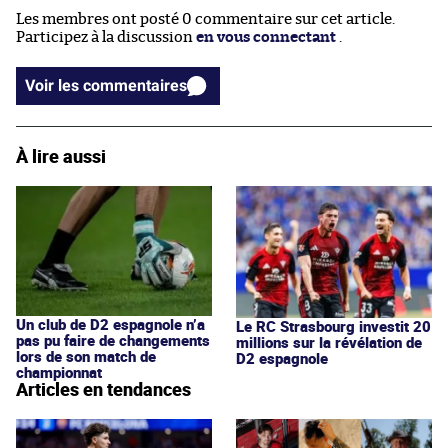
Les membres ont posté 0 commentaire sur cet article.
Participez à la discussion
en vous connectant
.
Voir les commentaires
À lire aussi
Un club de D2 espagnole n’a
Le RC Strasbourg investit 20
pas pu faire de changements
millions sur la révélation de
lors de son match de
D2 espagnole
championnat
Articles en tendances