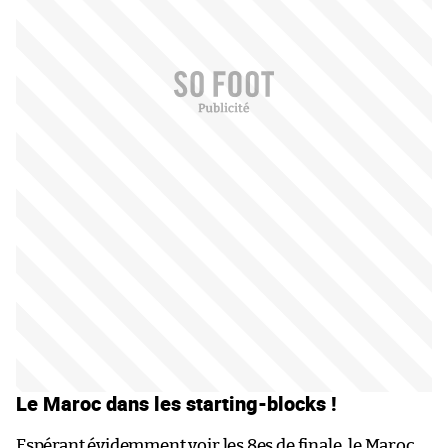
Le Maroc dans les starting-blocks !
Espérant évidemment voir les 8es de finale, le Maroc