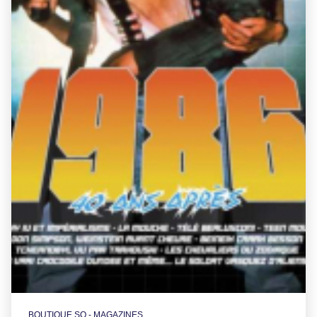
BOUTIQUE SO - MAGAZINES