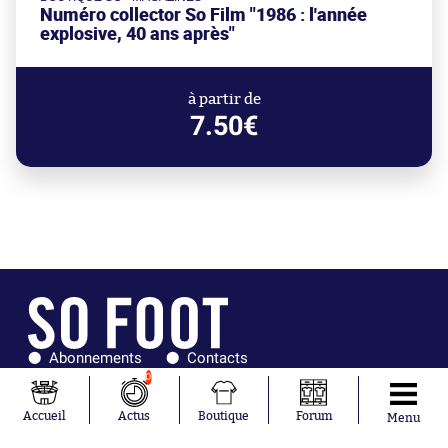
Numéro collector So Film "1986 : l'année
explosive, 40 ans après"
à partir de
7.50€
Abonnements
Contacts
La boutique SO PRESS
Mentions légales
0
Conditions générales d'utilisation
Publicité
Consentement RGPD
Recrutement
Accueil
Actus
Boutique
Forum
Menu
Joueurs en
Équipes en