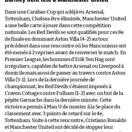
Dans une Carabao Cup qui a déjà vu Arsenal,
Tottenham, Chelsea être éliminés, Manchester United
a une belle carte à jouer dans cette compétition
nationale. Les Red Devils se sont qualifiés pour ces 8e
de finale en dominant Aston Villa (4-2) au tour
précédent dans une rencontre où les Mancuniens ont
été menés à 2 reprises avant de renverser le match. En
Premier League, les hommes d’Erik Ten Hag sont
irréguliers, capables de battre Arsenal ou Liverpool à
domicile mais aussi de passer au travers contre Aston
Villa (3-1). Lors de la dernière journée de
championnat, les Red Devils s’étaient imposés à
Craven Cottage contre Fulham (1-2) avec un but de la
pépite Garnacho dans la dernière minute. Cette
victoire a permis à Man U de monter à la 5e place du
classement avec 3 points de retard sur le 4e,
Tottenham. Suite à cette rencontre, Cristiano Ronaldo
et Manchester United ont décidé de stopper leur