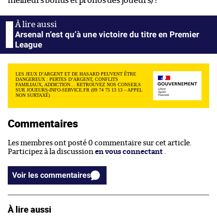
meilleurs bonus et pronos des joueurs) !
Arsenal n’est qu’à une victoire du titre en Premier
League
LES JEUX D’ARGENT ET DE HASARD PEUVENT ÊTRE
DANGEREUX : PERTES D’ARGENT, CONFLITS
FAMILIAUX, ADDICTION… RETROUVEZ NOS CONSEILS
SUR JOUEURS-INFO-SERVICE.FR (09 74 75 13 13 – APPEL
NON SURTAXÉ)
Commentaires
Les membres ont posté 0 commentaire sur cet article.
Participez à la discussion
en vous connectant
.
Voir les commentaires
À lire aussi