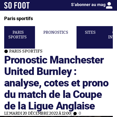
S’abonner au mag
Paris sportifs
PARIS
PRONOSTICS
SITES
C
SPORTIFS
INT
PARIS SPORTIFS
Pronostic Manchester
United Burnley :
analyse, cotes et prono
du match de la Coupe
de la Ligue Anglaise
LE MARDI 20 DÉCEMBRE 2022 À 12:00
0